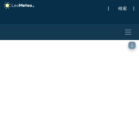
|
検索
|
ICON モデル - スカンジナ