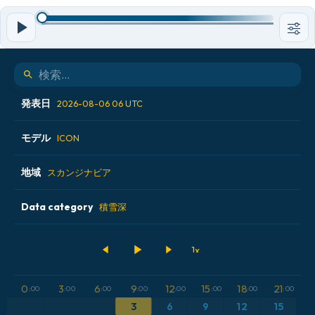
発表日
2026-08-06 06 UTC
モデル
2026-08-05 12 UTC
ICON
2026-08-05 18 UTC
地域
ALADIN CZ 2.3 km
スカンジナビア
2026-08-06 00 UTC
ECMWF AIFS [AI]
Data category
アイスランド
積雪深
2026-08-06 06 UTC
ECMWF IFS 0.25°
アメリカ合衆国
500hPaのジオポテンシャル高度
GFS
アルゼンチン
CAPE
0
3
6
9
12
15
18
21
:00
:00
:00
:00
:00
:00
:00
:00
ICON
イギリス
気圧
3
6
9
12
15