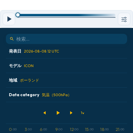
発表日
2026-08-08 12 UTC
モデル
2026-08-07 18 UTC
ICON
2026-08-08 00 UTC
地域
ALADIN CZ 2.3 km
ポーランド
2026-08-08 06 UTC
ECMWF AIFS [AI]
Data category
アイスランド
気温（500hPa）
2026-08-08 12 UTC
ECMWF IFS 0.25°
アメリカ合衆国
500hPaのジオポテンシャル高度
GFS
アルゼンチン
CAPE
0
3
6
9
12
15
18
21
:00
:00
:00
:00
:00
:00
:00
:00