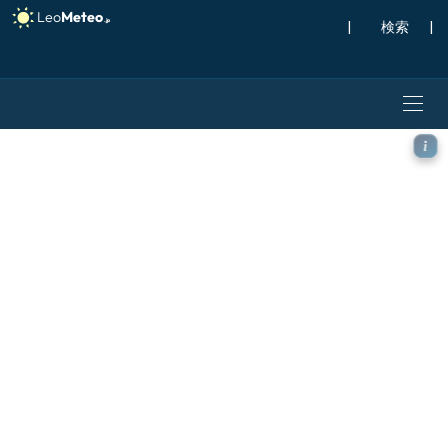
|
検索
|
ICON モデル - ポーランド,