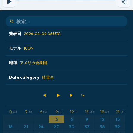
発表日
2026-08-09 06 UTC
モデル
2026-08-08 12 UTC
ICON
2026-08-08 18 UTC
地域
ALADIN CZ 2.3 km
アメリカ合衆国
2026-08-09 00 UTC
ECMWF AIFS [AI]
Data category
アイスランド
積雪深
2026-08-09 06 UTC
ECMWF IFS 0.25°
アメリカ合衆国
500hPaのジオポテンシャル高度
GFS
アルゼンチン
CAPE
0
3
6
9
12
15
18
21
:00
:00
:00
:00
:00
:00
:00
:00
ICON
イギリス
気圧
3
6
9
12
15
18
21
24
27
30
33
36
39
ICON ドイツ 2 km
イタリア
気温異常（2m）