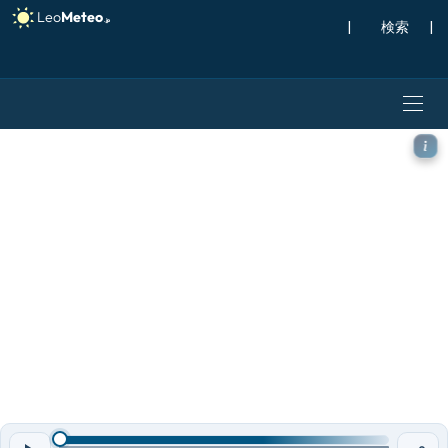
|
検索
|
ICON モデル - アメリカ合