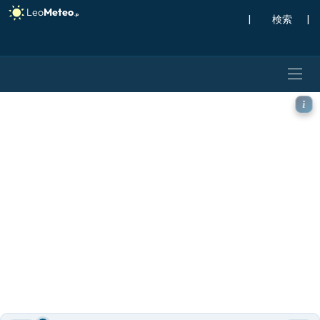
|
検索
|
ICON モデル - ヨーロッパ,