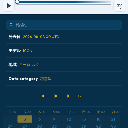
発表日
2026-08-08 00 UTC
モデル
2026-08-07 06 UTC
ICON
2026-08-07 12 UTC
地域
ALADIN CZ 2.3 km
ヨーロッパ
2026-08-07 18 UTC
ECMWF AIFS [AI]
Data category
アイスランド
積雪深
2026-08-08 00 UTC
ECMWF IFS 0.25°
アメリカ合衆国
500hPaのジオポテンシャル高度
GFS
アルゼンチン
CAPE
0
3
6
9
12
15
18
21
:00
:00
:00
:00
:00
:00
:00
:00
ICON
イギリス
気圧
3
6
9
12
15
18
21
24
27
30
33
36
39
42
45