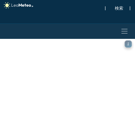
|
検索
|
ICON モデル - アルゼンチ