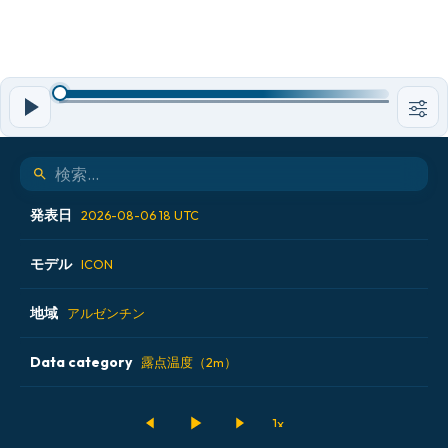
発表日
2026-08-06 18 UTC
モデル
2026-08-06 00 UTC
ICON
2026-08-06 06 UTC
地域
ALADIN CZ 2.3 km
アルゼンチン
2026-08-06 12 UTC
ECMWF AIFS [AI]
Data category
アイスランド
露点温度（2m）
2026-08-06 18 UTC
ECMWF IFS 0.25°
アメリカ合衆国
500hPaのジオポテンシャル高度