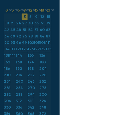
イギリス
ル高度
ICON ドイツ 2 km
イタリア
CAPE
0
3
6
9
12
15
18
21
:00
:00
:00
:00
:00
:00
:00
:00
3
6
9
12
15
オーストリア
気圧
18
21
24
27
30
33
36
39
カリブ海
気温異常（2m）
42
45
48
51
54
57
60
63
ギリシャ
気温異常（850hPa）
66
69
72
75
78
81
84
87
スイス
気温（2m）
90
93
96
99
102
105
108
111
114
117
120
123
126
129
132
135
スカンジナビア
気温（500hPa）
138
141
144
150
156
スペイン
気温（850hPa）
162
168
174
180
トルコ
積雪深
186
192
198
204
ドイツ
突風
210
216
222
228
234
240
246
252
フランス
突風（最大）
258
264
270
276
ブラジル
降水量、雲、気圧
282
288
294
300
ポーランド
降水量の合計
306
312
318
324
メキシコ
330
336
342
348
露点温度（2m）
354
360
366
372