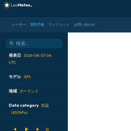
レーダー
雷雨予報
ウィジェット
お問い合わせ
GFS モデル - ポーランド, 
発表日
2026-08-07 06
UTC
2026-08-06 18 UTC
モデル
GFS
2026-08-07 00 UTC
ALADIN CZ 2.3 km
地域
ポーランド
2026-08-07 06 UTC
ECMWF AIFS [AI]
2026-08-07 12 UTC
アイスランド
Data category
気温
ECMWF IFS 0.25°
（850hPa）
アメリカ合衆国
GFS
アルゼンチン
500hPaのジオポテンシャ
ICON