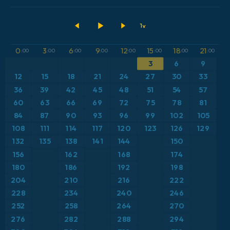
2026-08-06 12 UTC
ECMWF IFS 0.25°
アメリカ合衆国
500hPaのジオポテンシャル高度
GFS
アルゼンチン
CAPE
0
3
6
9
12
15
18
21
:00
:00
:00
:00
:00
:00
:00
:00
3
6
9
ICON
イギリス
気圧
12
15
18
21
24
27
30
33
ICON ドイツ 2 km
イタリア
36
39
42
45
48
51
54
57
気温異常（2m）
60
63
66
69
72
75
78
81
オーストリア
気温異常（850hPa）
84
87
90
93
96
99
102
105
108
111
114
117
120
123
126
129
カリブ海
気温（2m）
132
135
138
141
144
150
156
162
168
174
ギリシャ
気温（500hPa）
180
186
192
198
204
210
216
222
スイス
気温（850hPa）
228
234
240
246
252
258
264
270
スカンジナビア
積雪深
276
282
288
294