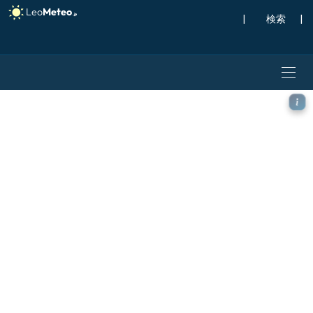
|
検索
|
GFS モデル - オーストリア