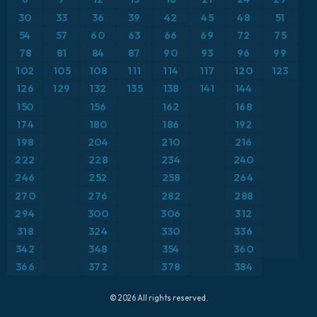
ICON ドイツ 2 km
イタリア
30
33
36
39
42
45
48
51
気温異常（2m）
54
57
60
63
66
69
72
75
オーストリア
気温異常（850hPa）
78
81
84
87
90
93
96
99
102
105
108
111
114
117
120
123
カリブ海
気温（2m）
126
129
132
135
138
141
144
150
156
162
168
ギリシャ
気温（500hPa）
174
180
186
192
198
204
210
216
スイス
気温（850hPa）
222
228
234
240
246
252
258
264
スカンジナビア
積雪深
270
276
282
288
スペイン
294
300
306
312
突風
318
324
330
336
トルコ
突風（最大）
342
348
354
360
366
372
378
384
ドイツ
降水量、雲、気圧
© 2026 All rights reserved.
フランス
降水量の合計