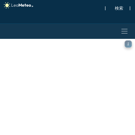
|
検索
|
GFS モデル - トルコ, 5