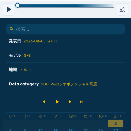
発表日
2026-08-05 18 UTC
モデル
2026-08-05 00 UTC
GFS
2026-08-05 06 UTC
地域
ALADIN CZ 2.3 km
トルコ
2026-08-05 12 UTC
ECMWF AIFS [AI]
Data category
アイスランド
500hPaのジオポテンシャル高度
2026-08-05 18 UTC
ECMWF IFS 0.25°
アメリカ合衆国
500hPaのジオポテンシャル高度
GFS
アルゼンチン
CAPE
0
3
6
9
12
15
18
21
:00
:00
:00
:00
:00
:00
:00
:00
3
ICON
イギリス
気圧
6
9
12
15
18
21
24
27