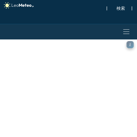
|
検索
|
ECMWF IFS 0.25° モデル 