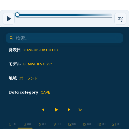
発表日
2026-08-08 00 UTC
モデル
2026-08-07 00 UTC
ECMWF IFS 0.25°
2026-08-07 12 UTC
地域
ALADIN CZ 2.3 km
ポーランド
2026-08-08 00 UTC
ECMWF AIFS [AI]
Data category
アイスランド
CAPE
2026-08-08 12 UTC
ECMWF IFS 0.25°
アメリカ合衆国
500hPaのジオポテンシャル高度
GFS
アルゼンチン
CAPE
0
3
6
9
12
15
18
21
:00
:00
:00
:00
:00
:00
:00
:00