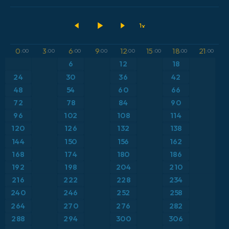
2026-08-07 00 UTC
ECMWF IFS 0.25°
アメリカ合衆国
500hPaのジオポテンシャル高度
GFS
アルゼンチン
気圧
0
3
6
9
12
15
18
21
:00
:00
:00
:00
:00
:00
:00
:00
ICON
6
12
18
イギリス
気温異常（2m）
24
30
36
42
ICON ドイツ 2 km
イタリア
48
54
60
66
気温異常（850hPa）
72
78
84
90
オーストリア
気温（2m）
96
102
108
114
120
126
132
138
カリブ海
気温（500hPa）
144
150
156
162
168
174
180
186
ギリシャ
気温（850hPa）
192
198
204
210
216
222
228
234
スイス
降水量、雲、気圧
240
246
252
258
264
270
276
282
スカンジナビア
降水量の合計
288
294
300
306