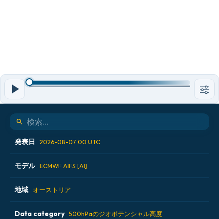
発表日
2026-08-07 00 UTC
モデル
2026-08-05 12 UTC
ECMWF AIFS [AI]
2026-08-06 00 UTC
地域
ALADIN CZ 2.3 km
オーストリア
2026-08-06 12 UTC
ECMWF AIFS [AI]
Data category
アイスランド
500hPaのジオポテンシャル高度