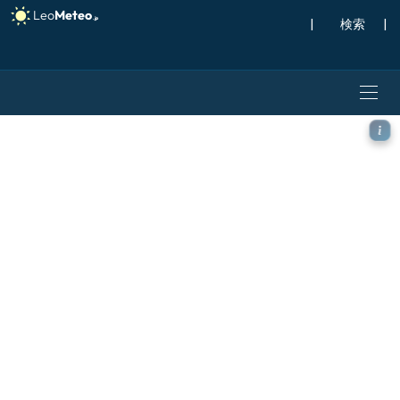
|
検索
|
ECMWF AIFS [AI] モ