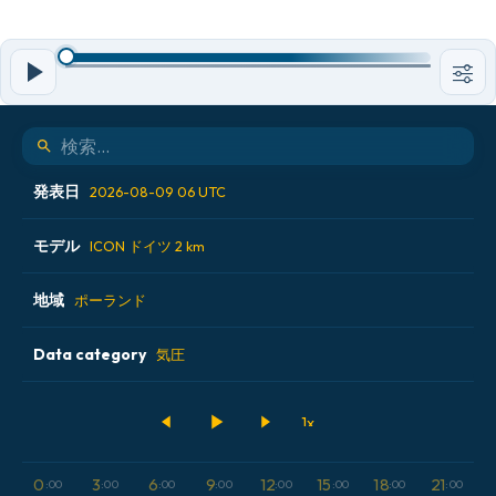
発表日
2026-08-09 06 UTC
モデル
2026-08-08 12 UTC
ICON ドイツ 2 km
2026-08-08 18 UTC
地域
ALADIN CZ 2.3 km
ポーランド
2026-08-09 00 UTC
ECMWF AIFS [AI]
Data category
オーストリア
気圧
2026-08-09 06 UTC
ECMWF IFS 0.25°
スイス
500hPaのジオポテンシャル高度
GFS
ドイツ
CAPE
0
3
6
9
12
15
18
21
:00
:00
:00
:00
:00
:00
:00
:00