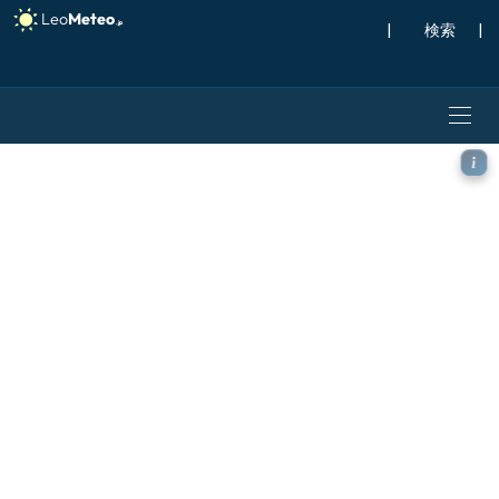
|
検索
|
GFS モデル - トルコ, CAPE