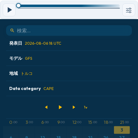
発表日
2026-08-06 18 UTC
モデル
2026-08-06 00 UTC
GFS
2026-08-06 06 UTC
地域
ALADIN CZ 2.3 km
トルコ
2026-08-06 12 UTC
ECMWF AIFS [AI]
Data category
アイスランド
CAPE
2026-08-06 18 UTC
ECMWF IFS 0.25°
アメリカ合衆国
500hPaのジオポテンシャル高度
GFS
アルゼンチン
CAPE
0
3
6
9
12
15
18
21
:00
:00
:00
:00
:00
:00
:00
:00
3
ICON
イギリス
気圧
6
9
12
15
18
21
24
27