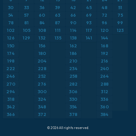
ICON ドイツ 2 km
イタリア
30
33
36
39
42
45
48
51
気温異常（2m）
54
57
60
63
66
69
72
75
オーストリア
気温異常（850hPa）
78
81
84
87
90
93
96
99
102
105
108
111
114
117
120
123
カリブ海
気温（2m）
126
129
132
135
138
141
144
150
156
162
168
ギリシャ
気温（500hPa）
174
180
186
192
198
204
210
216
スイス
気温（850hPa）
222
228
234
240
246
252
258
264
スカンジナビア
積雪深
270
276
282
288
スペイン
294
300
306
312
突風
318
324
330
336
トルコ
突風（最大）
342
348
354
360
366
372
378
384
ドイツ
降水量、雲、気圧
© 2026 All rights reserved.
フランス
降水量の合計