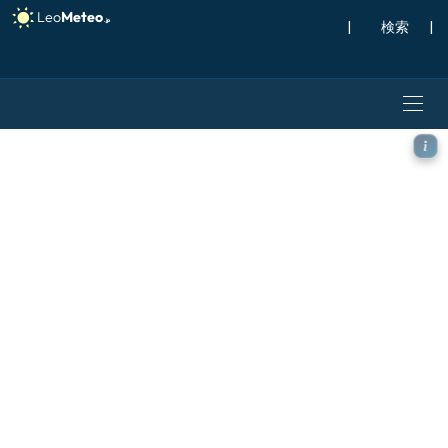
|
検索
|
GFS モデル - オーストリア,