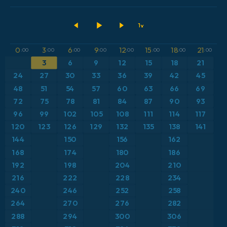
2026-08-10 00 UTC
ECMWF IFS 0.25°
アメリカ合衆国
500hPaのジオポテンシャル高度
GFS
アルゼンチン
CAPE
0
3
6
9
12
15
18
21
:00
:00
:00
:00
:00
:00
:00
:00
3
6
9
12
15
18
21
ICON
イギリス
気圧
24
27
30
33
36
39
42
45
ICON ドイツ 2 km
イタリア
48
51
54
57
60
63
66
69
気温異常（2m）
72
75
78
81
84
87
90
93
オーストリア
気温異常（850hPa）
96
99
102
105
108
111
114
117
120
123
126
129
132
135
138
141
カリブ海
気温（2m）
144
150
156
162
168
174
180
186
ギリシャ
気温（500hPa）
192
198
204
210
216
222
228
234
スイス
気温（850hPa）
240
246
252
258
264
270
276
282
スカンジナビア
積雪深
288
294
300
306