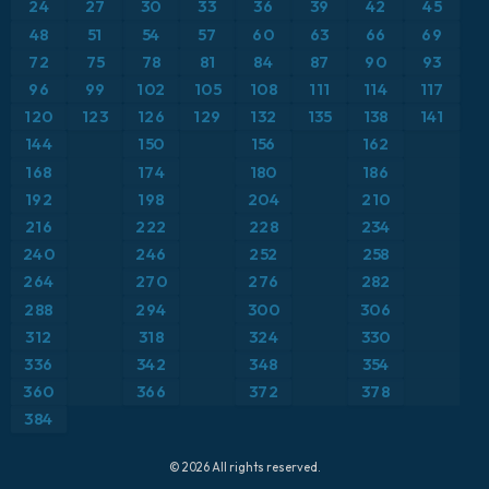
24
27
30
33
36
39
42
45
ICON ドイツ 2 km
イタリア
48
51
54
57
60
63
66
69
気温異常（2m）
72
75
78
81
84
87
90
93
オーストリア
気温異常（850hPa）
96
99
102
105
108
111
114
117
120
123
126
129
132
135
138
141
カリブ海
気温（2m）
144
150
156
162
168
174
180
186
ギリシャ
気温（500hPa）
192
198
204
210
216
222
228
234
スイス
気温（850hPa）
240
246
252
258
264
270
276
282
スカンジナビア
積雪深
288
294
300
306
スペイン
312
318
324
330
突風
336
342
348
354
トルコ
突風（最大）
360
366
372
378
384
ドイツ
降水量、雲、気圧
© 2026 All rights reserved.
フランス
降水量の合計