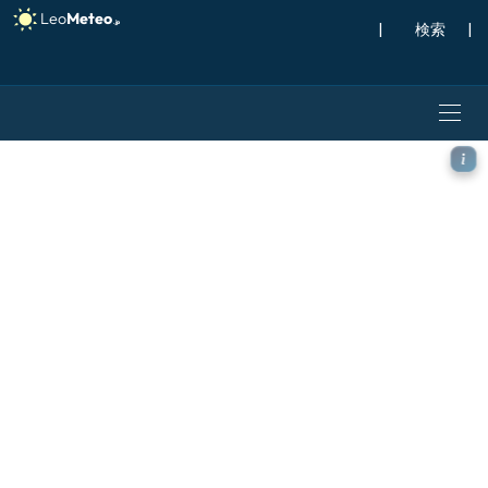
|
検索
|
GFS モデル - スカンジナビ