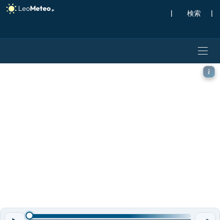
|
検索
|
ECMWF IFS 0.25° モデル