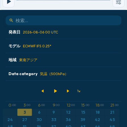
発表日
2026-08-06 00 UTC
モデル
2026-08-04 12 UTC
ECMWF IFS 0.25°
2026-08-05 00 UTC
地域
ALADIN CZ 2.3 km
東南アジア
2026-08-05 12 UTC
ECMWF AIFS [AI]
Data category
アイスランド
気温（500hPa）
2026-08-06 00 UTC
ECMWF IFS 0.25°
アメリカ合衆国
500hPaのジオポテンシャル高度
GFS
アルゼンチン
CAPE
0
3
6
9
12
15
18
21
:00
:00
:00
:00
:00
:00
:00
:00
ICON
3
6
9
12
15
18
21
イギリス
気圧
24
27
30
33
36
39
42
45
ICON ドイツ 2 km
イタリア
48
51
54
57
60
63
66
69
気温異常（2m）