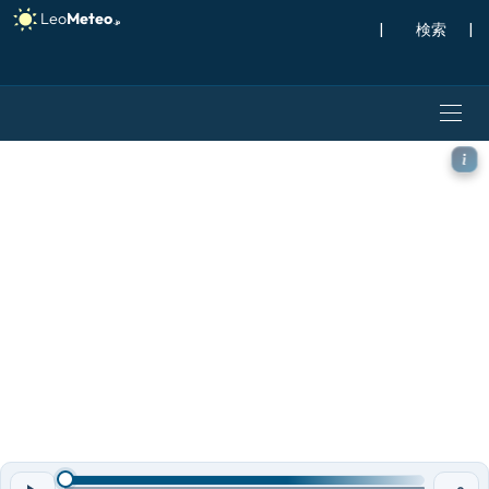
|
検索
|
ECMWF IFS 0.25° モデ