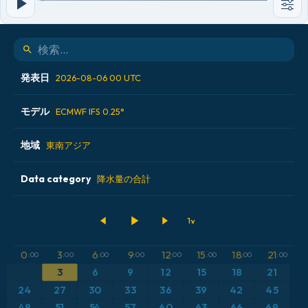
発表日
2026-08-06 00 UTC
モデル
2026-08-04 12 UTC
ECMWF IFS 0.25°
2026-08-05 00 UTC
地域
ALADIN CZ 2.3 km
東南アジア
2026-08-05 12 UTC
ECMWF AIFS [AI]
Data category
アイスランド
降水量の合計
2026-08-06 00 UTC
ECMWF IFS 0.25°
アメリカ合衆国
500hPaのジオポテンシャル高度
GFS
アルゼンチン
CAPE
0
3
6
9
12
15
18
21
:00
:00
:00
:00
:00
:00
:00
:00
ICON
3
6
9
12
15
18
21
イギリス
気圧
24
27
30
33
36
39
42
45
ICON ドイツ 2 km
イタリア
48
51
54
57
60
63
66
69
気温異常（2m）