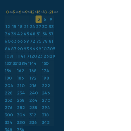
イギリス
ャル高度
ICON ドイツ 2 km
イタリア
CAPE
0
3
6
9
12
15
18
21
:00
:00
:00
:00
:00
:00
:00
:00
オーストリア
3
6
9
気圧
12
15
18
21
24
27
30
33
カリブ海
気温異常（2m）
36
39
42
45
48
51
54
57
ギリシャ
気温異常（850hPa）
60
63
66
69
72
75
78
81
スイス
気温（2m）
84
87
90
93
96
99
102
105
108
111
114
117
120
123
126
129
スカンジナビア
気温（500hPa）
132
135
138
141
144
150
スペイン
気温（850hPa）
156
162
168
174
トルコ
積雪深
180
186
192
198
ドイツ
突風
204
210
216
222
228
234
240
246
フランス
突風（最大）
252
258
264
270
ブラジル
降水量の合計
276
282
288
294
ポーランド
露点温度（2m）
300
306
312
318
メキシコ
324
330
336
342
風速（10m）
348
354