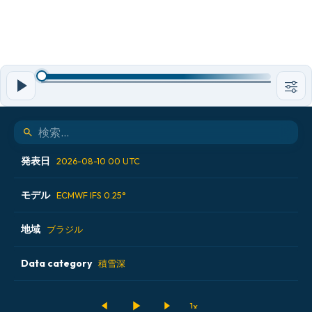
発表日
2026-08-10 00 UTC
モデル
2026-08-08 12 UTC
ECMWF IFS 0.25°
2026-08-09 00 UTC
地域
ALADIN CZ 2.3 km
ブラジル
2026-08-09 12 UTC
ECMWF AIFS [AI]
Data category
アイスランド
積雪深
2026-08-10 00 UTC
ECMWF IFS 0.25°
アメリカ合衆国
500hPaのジオポテンシャル高度