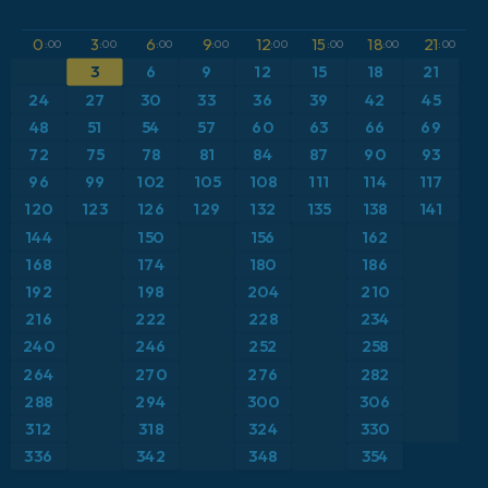
GFS
アルゼンチン
CAPE
0
3
6
9
12
15
18
21
:00
:00
:00
:00
:00
:00
:00
:00
ICON
3
6
9
12
15
18
21
イギリス
気圧
24
27
30
33
36
39
42
45
ICON ドイツ 2 km
イタリア
48
51
54
57
60
63
66
69
気温異常（2m）
72
75
78
81
84
87
90
93
オーストリア
気温異常（850hPa）
96
99
102
105
108
111
114
117
120
123
126
129
132
135
138
141
カリブ海
気温（2m）
144
150
156
162
168
174
180
186
ギリシャ
気温（500hPa）
192
198
204
210
216
222
228
234
スイス
気温（850hPa）
240
246
252
258
264
270
276
282
スカンジナビア
積雪深
288
294
300
306
スペイン
突風
312
318
324
330
336
342
348
354
トルコ
突風（最大）