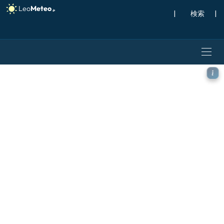
|
検索
|
ECMWF IFS 0.25° モデル