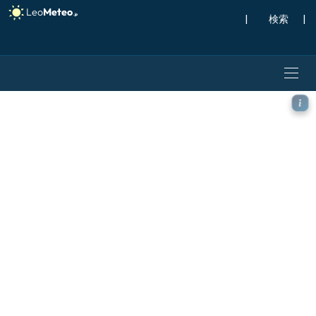
|
検索
|
ECMWF AIFS [AI] モデ