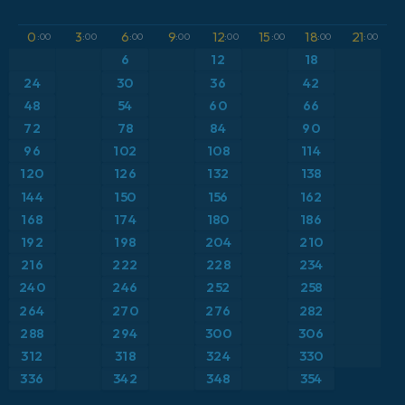
GFS
アルゼンチン
気圧
0
3
6
9
12
15
18
21
:00
:00
:00
:00
:00
:00
:00
:00
ICON
6
12
18
イギリス
気温異常（2m）
24
30
36
42
ICON ドイツ 2 km
イタリア
48
54
60
66
気温異常（850hPa）
72
78
84
90
オーストリア
気温（2m）
96
102
108
114
120
126
132
138
カリブ海
気温（500hPa）
144
150
156
162
168
174
180
186
ギリシャ
気温（850hPa）
192
198
204
210
216
222
228
234
スイス
降水量、雲、気圧
240
246
252
258
264
270
276
282
スカンジナビア
降水量の合計
288
294
300
306
スペイン
露点温度（2m）
312
318
324
330
336
342
348
354
トルコ
風速（10m）