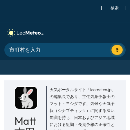
|
検索
|
現在地
天気ポータルサイト「leometeo.jp」
の編集長であり、主任気象予報士の
マット・ヨシダです。気候や天気予
報（シナプティック）に関する深い
Matt
知識を持ち、日本およびアジア地域
における短期・長期予報の正確性と