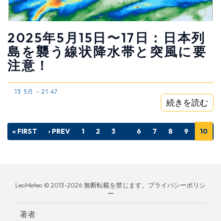
2025年5月15日〜17日：日本列
島を襲う線状降水帯と突風に要
注意！
13 5月 - 21:47
続きを読む
« FIRST
‹ PREV
1
2
3
6
7
8
9
10
LeoMeteo © 2013-2026 無断転載を禁じます。プライバシーポリシ
ー
著者