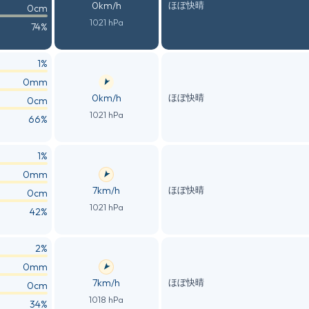
0km/h
ほぼ快晴
0cm
1021 hPa
74%
1%
0mm
0km/h
ほぼ快晴
0cm
1021 hPa
66%
1%
0mm
7km/h
ほぼ快晴
0cm
1021 hPa
42%
2%
0mm
7km/h
ほぼ快晴
0cm
1018 hPa
34%