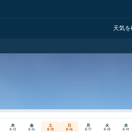
天気を
木
金
土
日
月
火
水
8-13
8-14
8-15
8-16
8-17
8-18
8-19