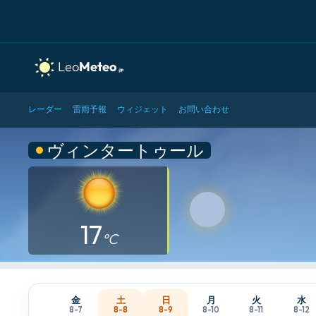
レーダー
雷雨予報
ウィジェット
お問い合わせ
ヴィンタートゥール
17
°C
金
土
日
月
火
水
8-7
8-8
8-9
8-10
8-11
8-12