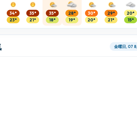
34°
35°
35°
28°
30°
29°
20°
23°
21°
18°
19°
20°
21°
15°
気
金曜日, 07 