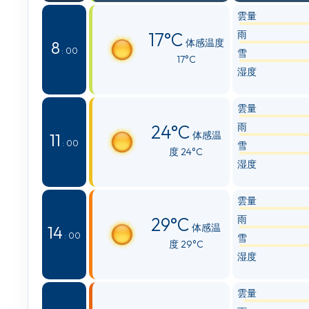
雲量
17°C
雨
体感温度
8
: 00
雪
17°C
湿度
雲量
24°C
雨
体感温
11
: 00
雪
度 24°C
湿度
雲量
29°C
雨
体感温
14
: 00
雪
度 29°C
湿度
雲量