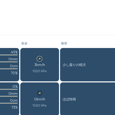
風速
概要
45%
0mm
3km/h
少し曇りの晴天
0cm
1020 hPa
70%
0%
0mm
0km/h
ほぼ快晴
0cm
1020 hPa
73%