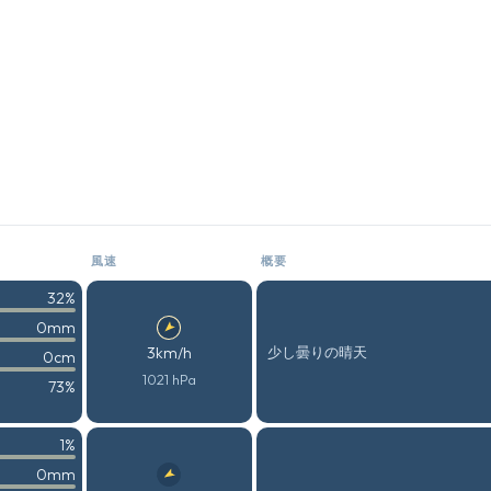
風速
概要
32%
0mm
3km/h
少し曇りの晴天
0cm
1021 hPa
73%
1%
0mm