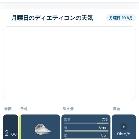
月曜日のディエティコンの天気
月曜日, 10 8月
時間
予報
降水量
風速
72%
雲量
0mm
雨
2
0km/h
: 00
0cm
雪