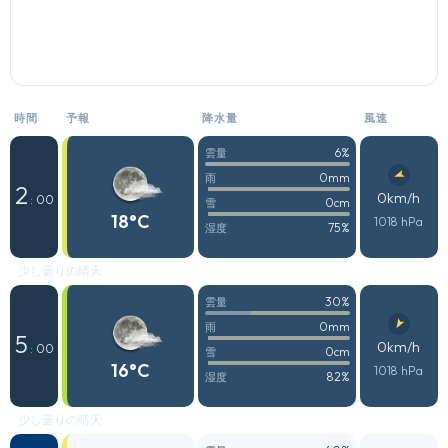
時間
予報
降水量
風速
6%
雲量
0mm
雨
2
0km/h
: 00
0cm
雪
18°C
1018 hPa
75%
湿度
少し曇りの晴天
30%
雲量
0mm
雨
5
0km/h
: 00
0cm
雪
16°C
1018 hPa
82%
湿度
少し曇りの晴天