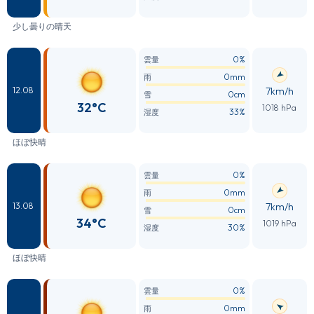
少し曇りの晴天
0%
雲量
0mm
雨
7km/h
12.08
0cm
雪
32°C
1018 hPa
33%
湿度
ほぼ快晴
0%
雲量
0mm
雨
7km/h
13.08
0cm
雪
34°C
1019 hPa
30%
湿度
ほぼ快晴
0%
雲量
0mm
雨