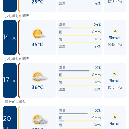
29°C
1018 hPa
41%
湿度
少し曇りの晴天
24%
雲量
0mm
雨
14
3km/h
: 00
0cm
雪
35°C
1016 hPa
27%
湿度
少し曇りの晴天
69%
雲量
0mm
雨
17
7km/h
: 00
0cm
雪
36°C
1013 hPa
22%
湿度
部分的に曇り
66%
雲量
20
<1mm
雨
:
7km/h
0cm
雪
00