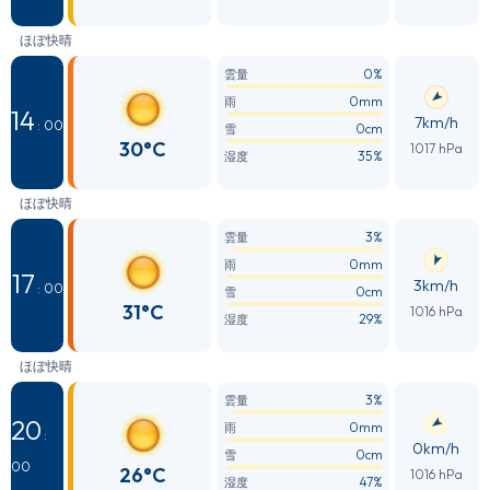
ほぼ快晴
0%
雲量
0mm
雨
14
7km/h
: 00
0cm
雪
30°C
1017 hPa
35%
湿度
ほぼ快晴
3%
雲量
0mm
雨
17
3km/h
: 00
0cm
雪
31°C
1016 hPa
29%
湿度
ほぼ快晴
3%
雲量
20
0mm
雨
:
0km/h
0cm
雪
00
26°C
1016 hPa
47%
湿度