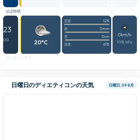
ほぼ快晴
12%
雲量
23
0mm
雨
:
0km/h
0cm
雪
00
20°C
1018 hPa
61%
湿度
少し曇りの晴天
日曜日のディエティコンの天気
日曜日, 09 8月