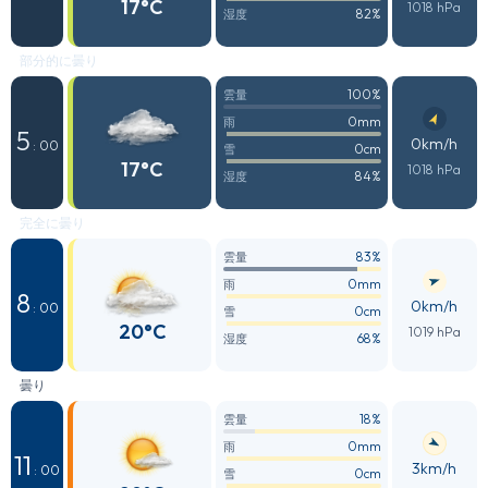
17°C
1018 hPa
82%
湿度
部分的に曇り
100%
雲量
0mm
雨
5
0km/h
: 00
0cm
雪
17°C
1018 hPa
84%
湿度
完全に曇り
83%
雲量
0mm
雨
8
0km/h
: 00
0cm
雪
20°C
1019 hPa
68%
湿度
曇り
18%
雲量
0mm
雨
11
3km/h
: 00
0cm
雪