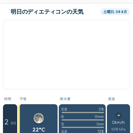
明日のディエティコンの天気
土曜日, 08 8月
時間
予報
降水量
風速
0%
雲量
0mm
雨
2
0km/h
: 00
0cm
雪
22°C
1019 hPa
72%
湿度