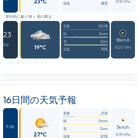
23°C
1016 hPa
68%
湿度
部分的に曇り 時々 雨の降る
100%
雲量
23
2mm
雨
:
18km/h
0cm
雪
00
19°C
1020 hPa
93%
湿度
完全に曇り 時々 雨の降る
16日間の天気予報
25%
雲量
0mm
雨
3km/h
11.08
0cm
雪
27°C
1019 hPa
83%
湿度