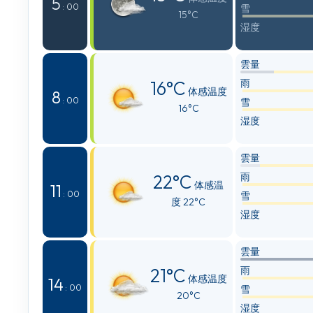
5
: 00
雪
15°C
湿度
雲量
16°C
雨
体感温度
8
: 00
雪
16°C
湿度
雲量
22°C
雨
体感温
11
: 00
雪
度 22°C
湿度
雲量
21°C
雨
体感温度
14
: 00
雪
20°C
湿度