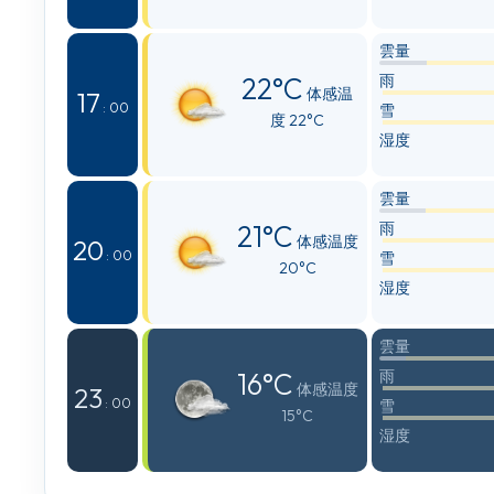
雲量
22°C
雨
体感温
17
: 00
雪
度 22°C
湿度
雲量
21°C
雨
体感温度
20
: 00
雪
20°C
湿度
雲量
16°C
雨
体感温度
23
: 00
雪
15°C
湿度