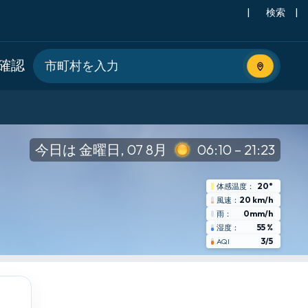
|
検索
|
確認
現在地を使
今日は 金曜日, 07 8月
06:10 – 21:23
20°
体感温度：
20 km/h
風速：
0mm/h
雨：
55 %
湿度：
3/5
AQI
木
8-20