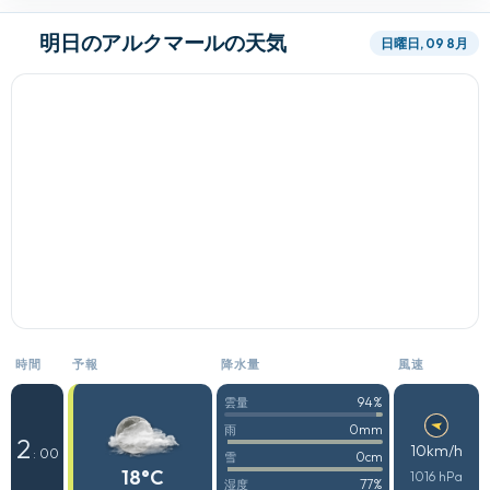
明日のアルクマールの天気
日曜日, 09 8月
時間
予報
降水量
風速
94%
雲量
0mm
雨
2
10km/h
: 00
0cm
雪
18°C
1016 hPa
77%
湿度