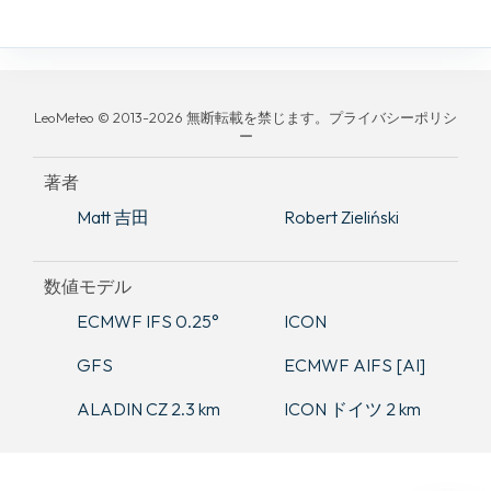
LeoMeteo © 2013-2026 無断転載を禁じます。プライバシーポリシ
ー
著者
Matt 吉田
Robert Zieliński
数値モデル
ECMWF IFS 0.25°
ICON
GFS
ECMWF AIFS [AI]
ALADIN CZ 2.3 km
ICON ドイツ 2 km