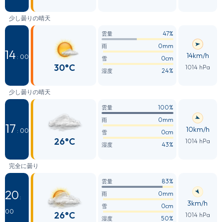
少し曇りの晴天
47%
雲量
0mm
雨
14
14km/h
: 00
0cm
雪
30°C
1014 hPa
24%
湿度
少し曇りの晴天
100%
雲量
0mm
雨
17
10km/h
: 00
0cm
雪
26°C
1014 hPa
43%
湿度
完全に曇り
83%
雲量
20
0mm
雨
:
3km/h
0cm
雪
00
26°C
1014 hPa
50%
湿度