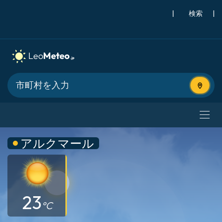
|
検索
|
現在地
アルクマール
23
°C