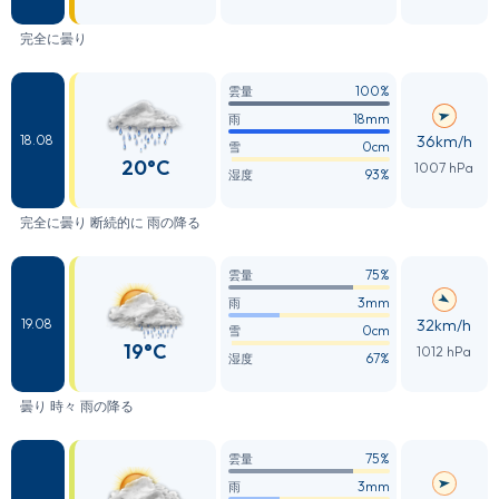
完全に曇り
100%
雲量
18mm
雨
36km/h
18.08
0cm
雪
20°C
1007 hPa
93%
湿度
完全に曇り 断続的に 雨の降る
75%
雲量
3mm
雨
32km/h
19.08
0cm
雪
19°C
1012 hPa
67%
湿度
曇り 時々 雨の降る
75%
雲量
3mm
雨