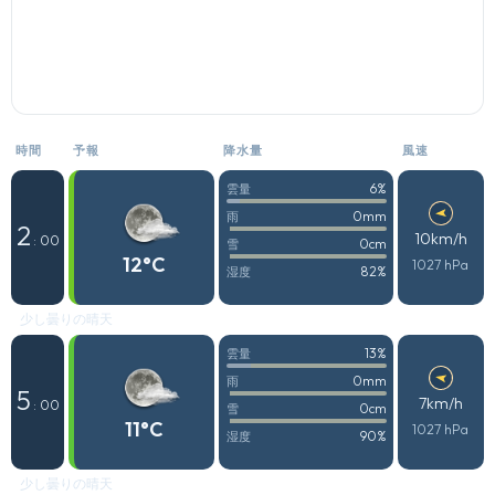
時間
予報
降水量
風速
6%
雲量
0mm
雨
2
10km/h
: 00
0cm
雪
12°C
1027 hPa
82%
湿度
少し曇りの晴天
13%
雲量
0mm
雨
5
7km/h
: 00
0cm
雪
11°C
1027 hPa
90%
湿度
少し曇りの晴天