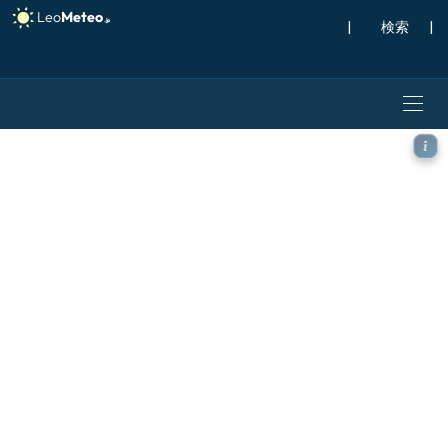
|
検索
|
ICON モデル - ブラジル, 気