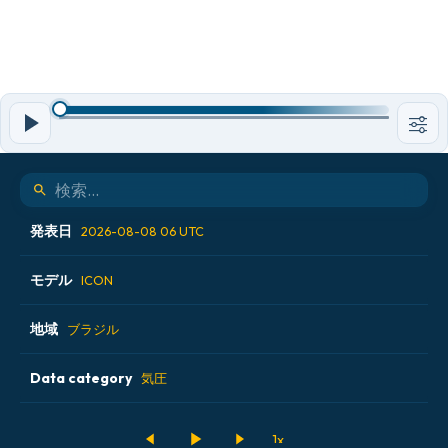
発表日
2026-08-08 06 UTC
モデル
2026-08-07 12 UTC
ICON
2026-08-07 18 UTC
地域
ALADIN CZ 2.3 km
ブラジル
2026-08-08 00 UTC
ECMWF AIFS [AI]
Data category
アイスランド
気圧
2026-08-08 06 UTC
ECMWF IFS 0.25°
アメリカ合衆国
500hPaのジオポテンシャル高度