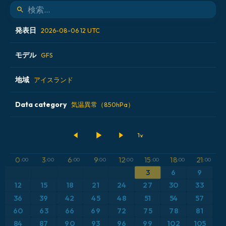
発表日
2026-08-06 12 UTC
モデル
2026-08-06 00 UTC
GFS
2026-08-06 06 UTC
地域
ALADIN CZ 2.3 km
アイスランド
2026-08-06 12 UTC
ECMWF AIFS [AI]
Data category
アイスランド
気温異常（850hPa）
2026-08-06 18 UTC
ECMWF IFS 0.25°
アメリカ合衆国
500hPaのジオポテンシャル高度
GFS
アルゼンチン
CAPE
0
3
6
9
12
15
18
21
:00
:00
:00
:00
:00
:00
:00
:00
3
6
9
ICON
イギリス
気圧
12
15
18
21
24
27
30
33
ICON ドイツ 2 km
イタリア
36
39
42
45
48
51
54
57
気温異常（2m）
60
63
66
69
72
75
78
81
オーストリア
気温異常（850hPa）
84
87
90
93
96
99
102
105