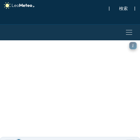
|
検索
|
GFS モデル - ヨーロッパ, 