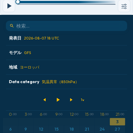
発表日
2026-08-07 18 UTC
モデル
2026-08-07 00 UTC
GFS
2026-08-07 06 UTC
地域
ALADIN CZ 2.3 km
ヨーロッパ
2026-08-07 12 UTC
ECMWF AIFS [AI]
Data category
アイスランド
気温異常（850hPa）
2026-08-07 18 UTC
ECMWF IFS 0.25°
アメリカ合衆国
500hPaのジオポテンシャル高度
GFS
アルゼンチン
CAPE
0
3
6
9
12
15
18
21
:00
:00
:00
:00
:00
:00
:00
:00
3
ICON
イギリス
気圧
6
9
12
15
18
21
24
27