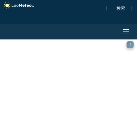
|
検索
|
ECMWF IFS 0.25° モデル