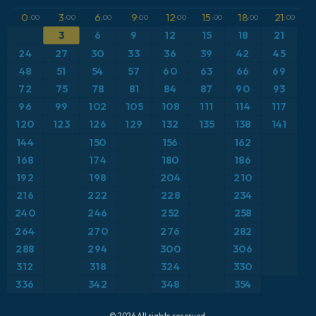
GFS
アルゼンチン
CAPE
0
3
6
9
12
15
18
21
:00
:00
:00
:00
:00
:00
:00
:00
ICON
3
6
9
12
15
18
21
イギリス
気圧
24
27
30
33
36
39
42
45
ICON ドイツ 2 km
イタリア
48
51
54
57
60
63
66
69
気温異常（2m）
72
75
78
81
84
87
90
93
オーストリア
気温異常（850hPa）
96
99
102
105
108
111
114
117
120
123
126
129
132
135
138
141
カリブ海
気温（2m）
144
150
156
162
168
174
180
186
ギリシャ
気温（500hPa）
192
198
204
210
216
222
228
234
スイス
気温（850hPa）
240
246
252
258
264
270
276
282
スカンジナビア
積雪深
288
294
300
306
スペイン
突風
312
318
324
330
336
342
348
354
トルコ
突風（最大）