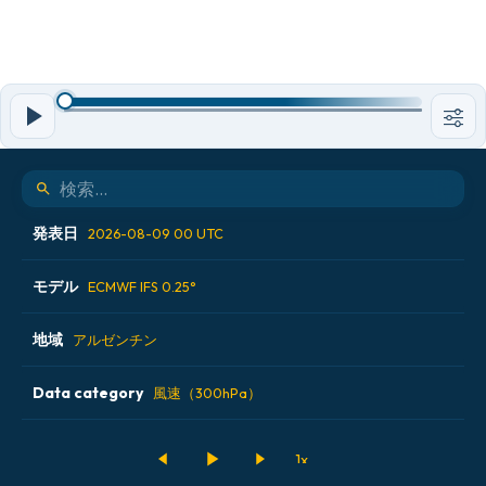
発表日
2026-08-09 00 UTC
モデル
2026-08-07 12 UTC
ECMWF IFS 0.25°
2026-08-08 00 UTC
地域
ALADIN CZ 2.3 km
アルゼンチン
2026-08-08 12 UTC
ECMWF AIFS [AI]
Data category
アイスランド
風速（300hPa）
2026-08-09 00 UTC
ECMWF IFS 0.25°
アメリカ合衆国
500hPaのジオポテンシャル高度