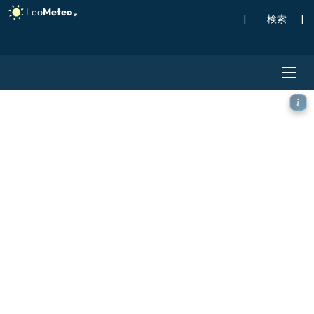
|
検索
|
ECMWF IFS 0.25° モデ