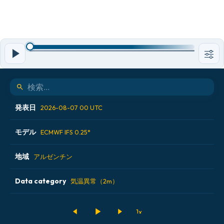
発表日
2026-08-07 00 UTC
モデル
2026-08-05 12 UTC
ECMWF IFS 0.25°
2026-08-06 00 UTC
地域
ALADIN CZ 2.3 km
アルゼンチン
2026-08-06 12 UTC
ECMWF AIFS [AI]
Data category
アイスランド
気温異常（2m）
2026-08-07 00 UTC
ECMWF IFS 0.25°
アメリカ合衆国
500hPaのジオポテンシャル高度