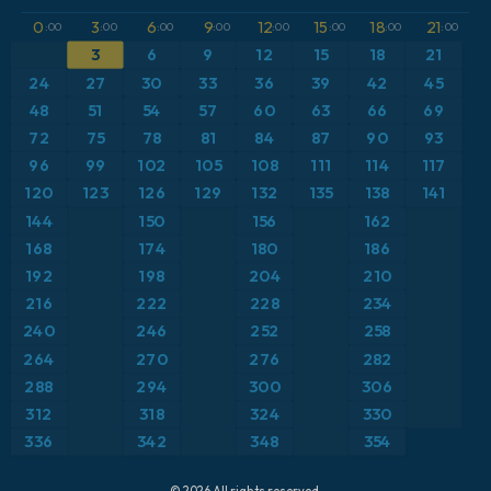
GFS
アルゼンチン
CAPE
0
3
6
9
12
15
18
21
:00
:00
:00
:00
:00
:00
:00
:00
ICON
3
6
9
12
15
18
21
イギリス
気圧
24
27
30
33
36
39
42
45
ICON ドイツ 2 km
イタリア
48
51
54
57
60
63
66
69
気温異常（2m）
72
75
78
81
84
87
90
93
オーストリア
気温異常（850hPa）
96
99
102
105
108
111
114
117
120
123
126
129
132
135
138
141
カリブ海
気温（2m）
144
150
156
162
168
174
180
186
ギリシャ
気温（500hPa）
192
198
204
210
216
222
228
234
スイス
気温（850hPa）
240
246
252
258
264
270
276
282
スカンジナビア
積雪深
288
294
300
306
スペイン
突風
312
318
324
330
336
342
348
354
トルコ
突風（最大）