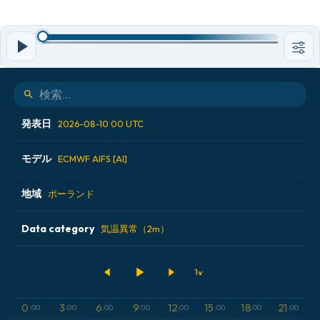
発表日
2026-08-10 00 UTC
モデル
2026-08-08 12 UTC
ECMWF AIFS [AI]
2026-08-09 00 UTC
地域
ALADIN CZ 2.3 km
ポーランド
2026-08-09 12 UTC
ECMWF AIFS [AI]
Data category
アイスランド
気温異常（2m）
2026-08-10 00 UTC
ECMWF IFS 0.25°
アメリカ合衆国
500hPaのジオポテンシャル高度
GFS
アルゼンチン
気圧
0
3
6
9
12
15
18
21
:00
:00
:00
:00
:00
:00
:00
:00