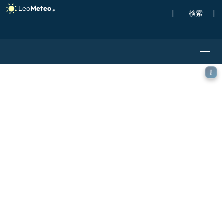
|
検索
|
ECMWF AIFS [AI] モデ