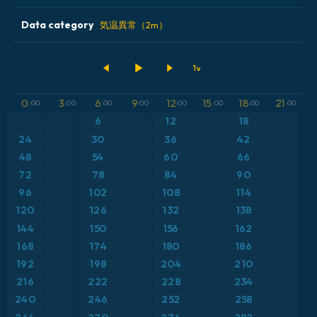
2026-08-07 12 UTC
ECMWF AIFS [AI]
Data category
アイスランド
気温異常（2m）
2026-08-08 00 UTC
ECMWF IFS 0.25°
アメリカ合衆国
500hPaのジオポテンシャル高度
GFS
アルゼンチン
気圧
0
3
6
9
12
15
18
21
:00
:00
:00
:00
:00
:00
:00
:00
ICON
6
12
18
イギリス
気温異常（2m）
24
30
36
42
ICON ドイツ 2 km
イタリア
48
54
60
66
気温異常（850hPa）
72
78
84
90
オーストリア
気温（2m）
96
102
108
114
120
126
132
138
カリブ海
気温（500hPa）
144
150
156
162
168
174
180
186
ギリシャ
気温（850hPa）
192
198
204
210
216
222
228
234
スイス
降水量、雲、気圧
240
246
252
258