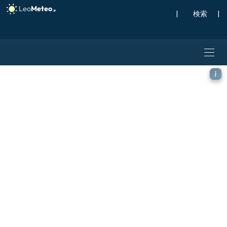
|
検索
|
ECMWF AIFS [AI] モデ