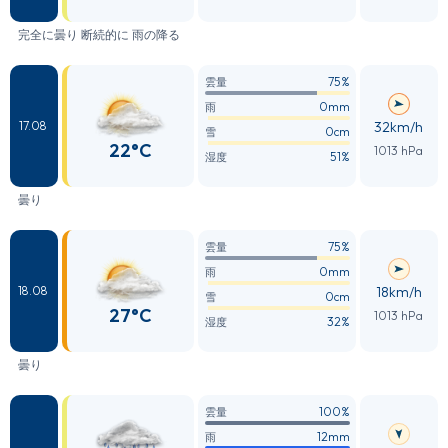
完全に曇り 断続的に 雨の降る
75%
雲量
0mm
雨
32km/h
17.08
0cm
雪
22°C
1013 hPa
51%
湿度
曇り
75%
雲量
0mm
雨
18km/h
18.08
0cm
雪
27°C
1013 hPa
32%
湿度
曇り
100%
雲量
12mm
雨