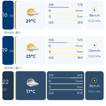
57%
雲量
0mm
雨
16
18km/h
: 00
0cm
雪
29°C
1022 hPa
28%
湿度
部分的に曇り
52%
雲量
0mm
雨
19
25km/h
: 00
0cm
雪
25°C
1022 hPa
38%
湿度
部分的に曇り
64%
雲量
22
0mm
雨
:
18km/h
0cm
雪
00
17°C
1024 hPa
60%
湿度
部分的に曇り