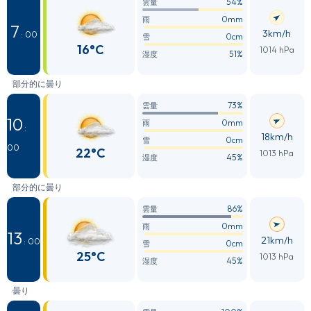
54%
雲量
0mm
雨
7
3km/h
: 00
0cm
雪
16°C
1014 hPa
51%
湿度
部分的に曇り
73%
雲量
10
0mm
雨
:
18km/h
0cm
雪
00
22°C
1013 hPa
45%
湿度
部分的に曇り
86%
雲量
0mm
雨
13
21km/h
: 00
0cm
雪
25°C
1013 hPa
45%
湿度
曇り