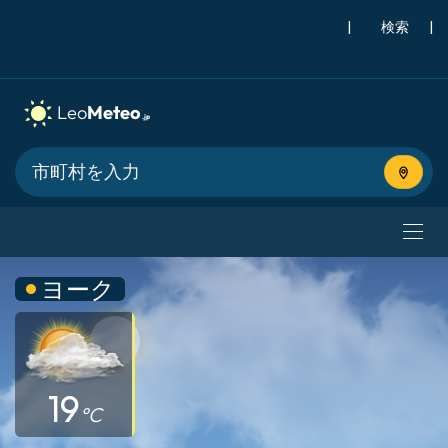
|
検索
|
現在地
ヨーク
19
°C