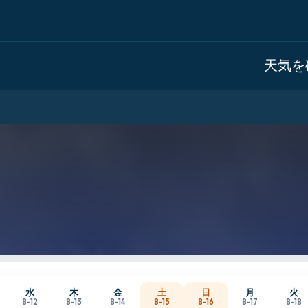
天気を
水
木
金
土
日
月
火
8-12
8-13
8-14
8-15
8-16
8-17
8-18