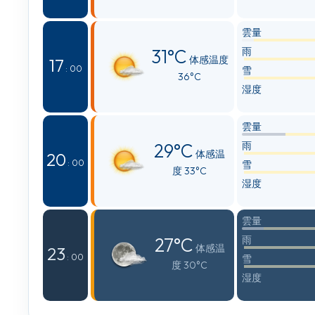
雲量
31°C
雨
体感温度
17
: 00
雪
36°C
湿度
雲量
29°C
雨
体感温
20
: 00
雪
度 33°C
湿度
雲量
27°C
雨
体感温
23
: 00
雪
度 30°C
湿度