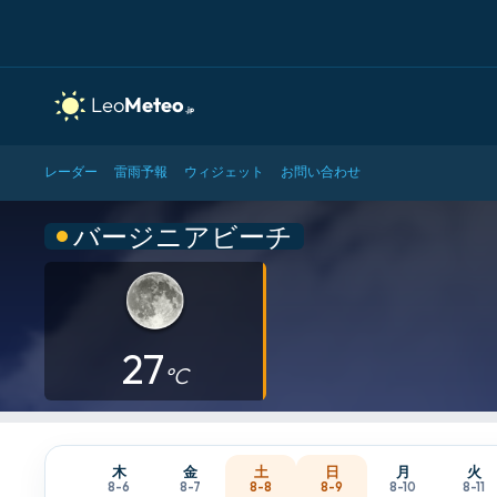
レーダー
雷雨予報
ウィジェット
お問い合わせ
バージニアビーチ
27
°C
木
金
土
日
月
火
8-6
8-7
8-8
8-9
8-10
8-11