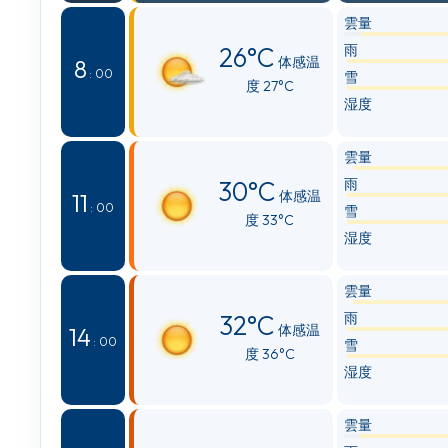
雲量
26°C
雨
体感温
8
: 00
雪
度 27°C
湿度
雲量
30°C
雨
体感温
11
: 00
雪
度 33°C
湿度
雲量
32°C
雨
体感温
14
: 00
雪
度 36°C
湿度
雲量