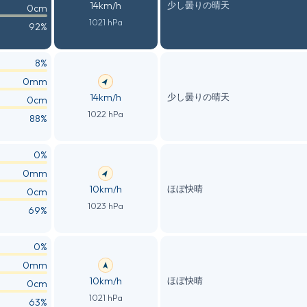
14km/h
少し曇りの晴天
0cm
1021 hPa
92%
8%
0mm
14km/h
少し曇りの晴天
0cm
1022 hPa
88%
0%
0mm
10km/h
ほぼ快晴
0cm
1023 hPa
69%
0%
0mm
10km/h
ほぼ快晴
0cm
1021 hPa
63%