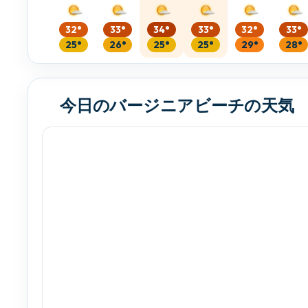
32°
33°
34°
33°
32°
33°
25°
26°
25°
25°
29°
28°
今日のバージニアビーチの天気