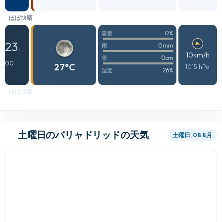
ほぼ快晴
0%
雲量
23
0mm
雨
:
10km/h
0cm
雪
00
27°C
1015 hPa
26%
湿度
ほぼ快晴
土曜日のバリャドリッドの天気
土曜日, 08 8月