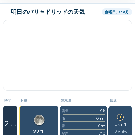
明日のバリャドリッドの天気
金曜日, 07 8月
時間
予報
降水量
風速
0%
雲量
0mm
雨
2
10km/h
: 00
0cm
雪
22°C
1019 hPa
74%
湿度