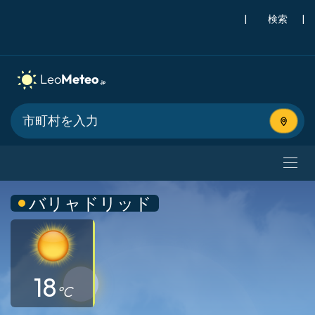
|
検索
|
現在地
バリャドリッド
18
°C