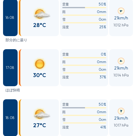
50%
雲量
0mm
雨
21km/h
16.08
0cm
雪
28°C
1012 hPa
25%
湿度
部分的に曇り
0%
雲量
0mm
雨
21km/h
17.08
0cm
雪
30°C
1014 hPa
37%
湿度
ほぼ快晴
50%
雲量
0mm
雨
21km/h
18.08
0cm
雪
27°C
1017 hPa
41%
湿度