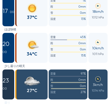
1%
雲量
0mm
雨
17
18km/h
: 00
0cm
雪
37°C
1012 hPa
13%
湿度
ほぼ快晴
45%
雲量
20
0mm
雨
:
10km/h
0cm
雪
00
34°C
1011 hPa
15%
湿度
少し曇りの晴天
97%
雲量
23
0mm
雨
:
3km/h
0cm
雪
00
27°C
1014 hPa
27%
湿度
曇り