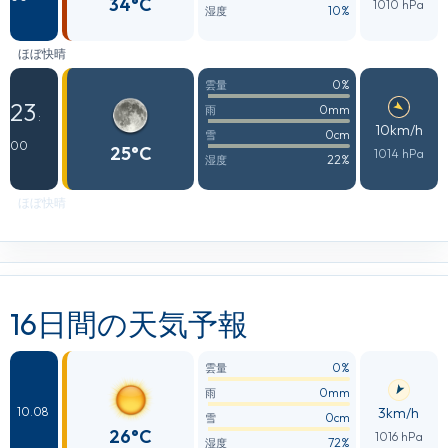
34°C
1010 hPa
10%
湿度
ほぼ快晴
0%
雲量
23
0mm
雨
:
10km/h
0cm
雪
00
25°C
1014 hPa
22%
湿度
ほぼ快晴
16日間の天気予報
0%
雲量
0mm
雨
3km/h
10.08
0cm
雪
26°C
1016 hPa
72%
湿度