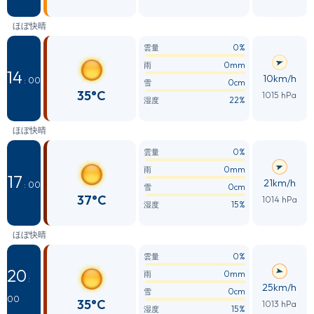
ほぼ快晴
0%
雲量
0mm
雨
14
10km/h
: 00
0cm
雪
35°C
1015 hPa
22%
湿度
ほぼ快晴
0%
雲量
0mm
雨
17
21km/h
: 00
0cm
雪
37°C
1014 hPa
15%
湿度
ほぼ快晴
0%
雲量
20
0mm
雨
:
25km/h
0cm
雪
00
35°C
1013 hPa
15%
湿度