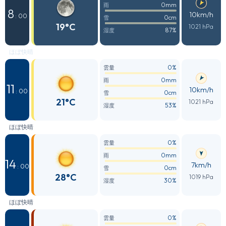
0mm
雨
8
10km/h
: 00
0cm
雪
19°C
1021 hPa
87%
湿度
ほぼ快晴
0%
雲量
0mm
雨
11
10km/h
: 00
0cm
雪
21°C
1021 hPa
53%
湿度
ほぼ快晴
0%
雲量
0mm
雨
14
7km/h
: 00
0cm
雪
28°C
1019 hPa
30%
湿度
ほぼ快晴
0%
雲量