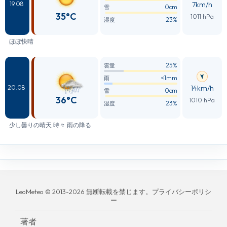
7km/h
19.08
0cm
雪
35°C
1011 hPa
23%
湿度
ほぼ快晴
25%
雲量
<1mm
雨
14km/h
20.08
0cm
雪
36°C
1010 hPa
23%
湿度
少し曇りの晴天 時々 雨の降る
LeoMeteo © 2013-2026 無断転載を禁じます。プライバシーポリシ
ー
著者