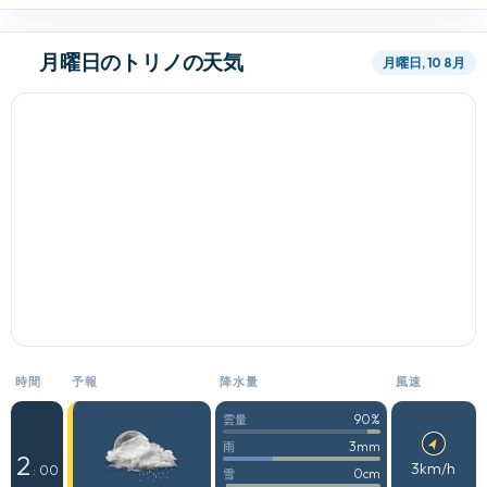
月曜日のトリノの天気
月曜日, 10 8月
時間
予報
降水量
風速
90%
雲量
3mm
雨
2
3km/h
: 00
0cm
雪