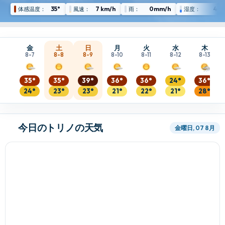
35°
7 km/h
0mm/h
44 
体感温度：
風速：
雨：
湿度：
金
土
日
月
火
水
木
8-7
8-8
8-9
8-10
8-11
8-12
8-13
35°
35°
39°
36°
36°
24°
36°
24°
23°
23°
21°
22°
21°
28°
今日のトリノの天気
金曜日, 07 8月