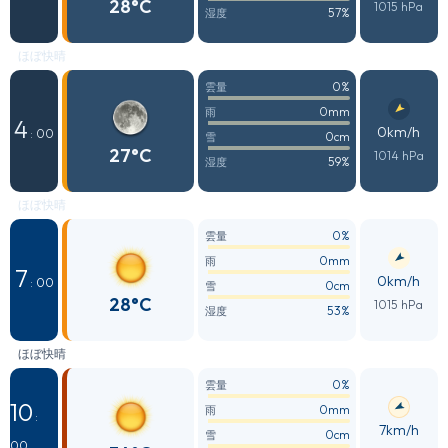
28°C
1015 hPa
57%
湿度
ほぼ快晴
0%
雲量
0mm
雨
4
0km/h
: 00
0cm
雪
27°C
1014 hPa
59%
湿度
ほぼ快晴
0%
雲量
0mm
雨
7
0km/h
: 00
0cm
雪
28°C
1015 hPa
53%
湿度
ほぼ快晴
0%
雲量
10
0mm
雨
:
7km/h
0cm
雪
00