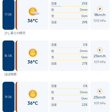
25%
雲量
0mm
雨
18km/h
17.08
0cm
雪
36°C
1012 hPa
29%
湿度
少し曇りの晴天
0%
雲量
0mm
雨
25km/h
18.08
0cm
雪
36°C
1011 hPa
27%
湿度
ほぼ快晴
0%
雲量
0mm
雨
25km/h
19.08
0cm
雪
36°C
1011 hPa
22%
湿度