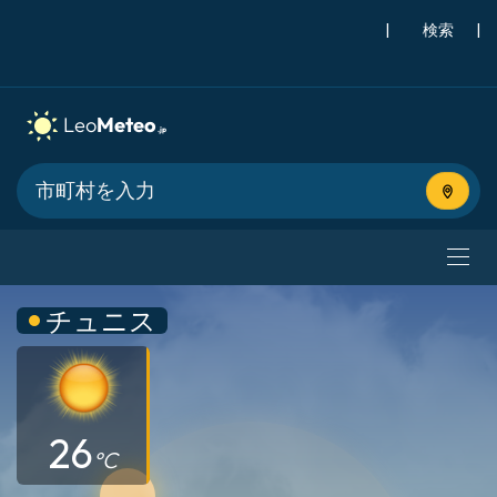
|
検索
|
現在地
チュニス
26
°C