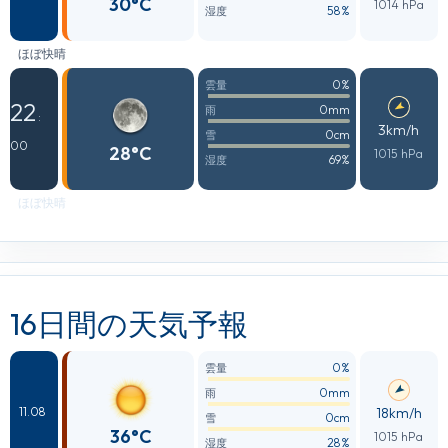
30°C
1014 hPa
58%
湿度
ほぼ快晴
0%
雲量
22
0mm
雨
:
3km/h
0cm
雪
00
28°C
1015 hPa
69%
湿度
ほぼ快晴
16日間の天気予報
0%
雲量
0mm
雨
18km/h
11.08
0cm
雪
36°C
1015 hPa
28%
湿度