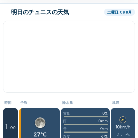
明日のチュニスの天気
土曜日, 08 8月
時間
予報
降水量
風速
0%
雲量
0mm
雨
1
10km/h
: 00
0cm
雪
27°C
1015 hPa
67%
湿度