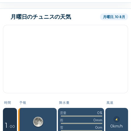
月曜日のチュニスの天気
月曜日, 10 8月
時間
予報
降水量
風速
0%
雲量
0mm
雨
1
0km/h
: 00
0cm
雪