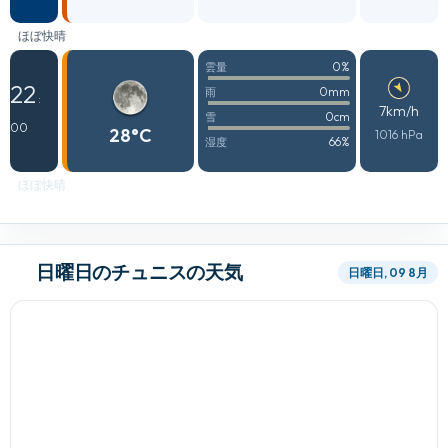
ほぼ快晴
0%
雲量
22
0mm
雨
:
7km/h
0cm
雪
00
28°C
1016 hPa
66%
湿度
ほぼ快晴
日曜日のチュニスの天気
日曜日, 09 8月