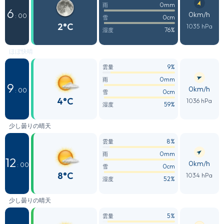
0mm
雨
6
0km/h
: 00
0cm
雪
2°C
1035 hPa
76%
湿度
ほぼ快晴
9%
雲量
0mm
雨
9
0km/h
: 00
0cm
雪
4°C
1036 hPa
59%
湿度
少し曇りの晴天
8%
雲量
0mm
雨
12
0km/h
: 00
0cm
雪
8°C
1034 hPa
52%
湿度
少し曇りの晴天
5%
雲量