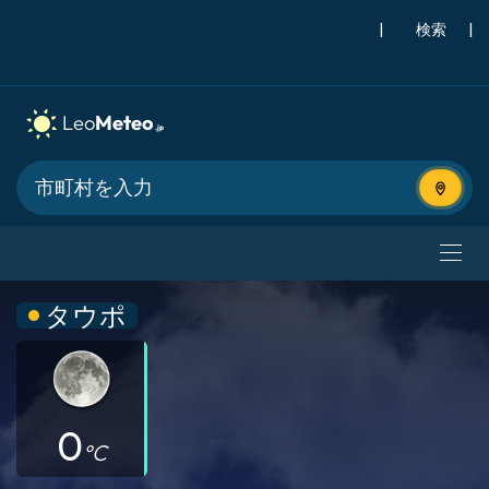
|
検索
|
現在地
タウポ
0
°C