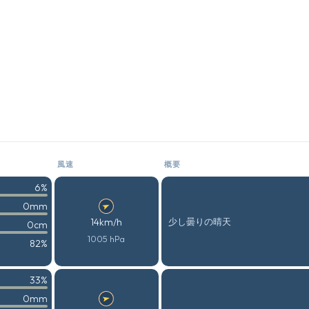
風速
概要
6%
0mm
14km/h
少し曇りの晴天
0cm
1005 hPa
82%
33%
0mm