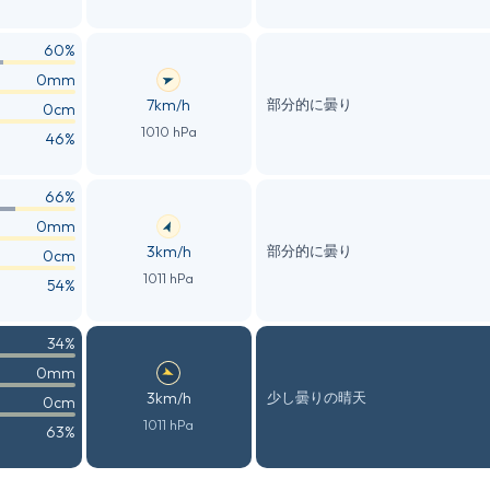
60%
0mm
7km/h
部分的に曇り
0cm
1010 hPa
46%
66%
0mm
3km/h
部分的に曇り
0cm
1011 hPa
54%
34%
0mm
3km/h
少し曇りの晴天
0cm
1011 hPa
63%