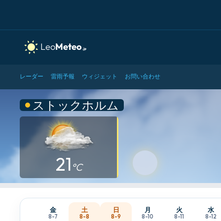
レーダー
雷雨予報
ウィジェット
お問い合わせ
ストックホルム
21
°C
金
土
日
月
火
水
8-7
8-8
8-9
8-10
8-11
8-12