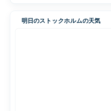
明日のストックホルムの天気