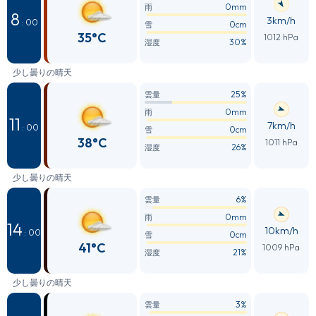
0mm
雨
8
3km/h
: 00
0cm
雪
35°C
1012 hPa
30%
湿度
少し曇りの晴天
25%
雲量
0mm
雨
11
7km/h
: 00
0cm
雪
38°C
1011 hPa
26%
湿度
少し曇りの晴天
6%
雲量
0mm
雨
14
10km/h
: 00
0cm
雪
41°C
1009 hPa
21%
湿度
少し曇りの晴天
3%
雲量