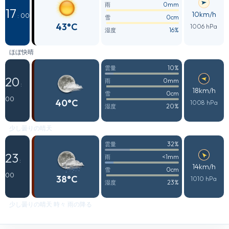
0mm
雨
17
10km/h
: 00
0cm
雪
43°C
1006 hPa
16%
湿度
ほぼ快晴
10%
雲量
20
0mm
雨
:
18km/h
0cm
雪
00
40°C
1008 hPa
20%
湿度
少し曇りの晴天
32%
雲量
23
<1mm
雨
:
14km/h
0cm
雪
00
38°C
1010 hPa
23%
湿度
少し曇りの晴天 時々 雨の降る