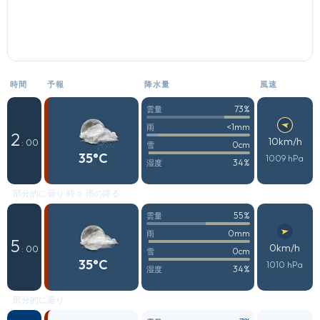
時間
予報
降水量
風速
73%
雲量
<1mm
雨
2
10km/h
: 00
0cm
雪
35°C
1009 hPa
34%
湿度
部分的に曇り 時々 雨の降る
55%
雲量
0mm
雨
5
0km/h
: 00
0cm
雪
35°C
1010 hPa
34%
湿度
部分的に曇り