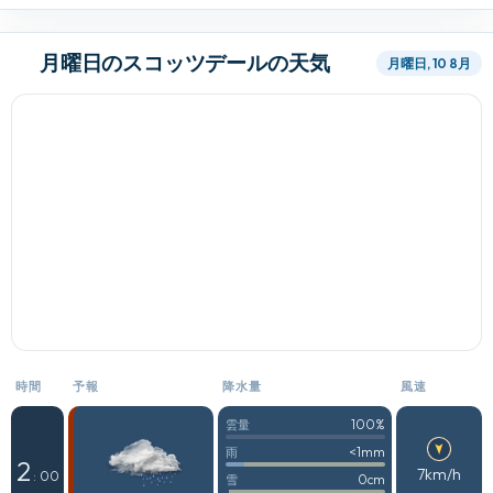
月曜日のスコッツデールの天気
月曜日, 10 8月
時間
予報
降水量
風速
100%
雲量
<1mm
雨
2
7km/h
: 00
0cm
雪