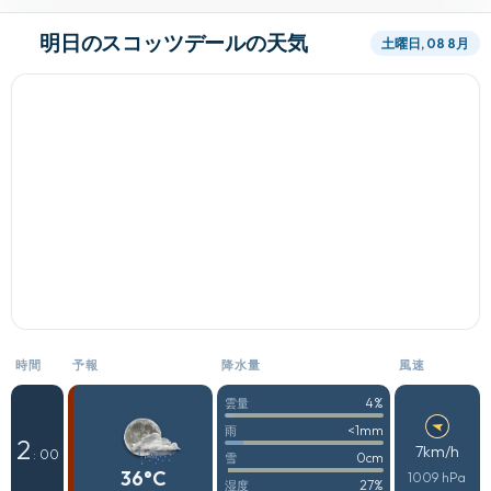
明日のスコッツデールの天気
土曜日, 08 8月
時間
予報
降水量
風速
4%
雲量
<1mm
雨
2
7km/h
: 00
0cm
雪
36°C
1009 hPa
27%
湿度