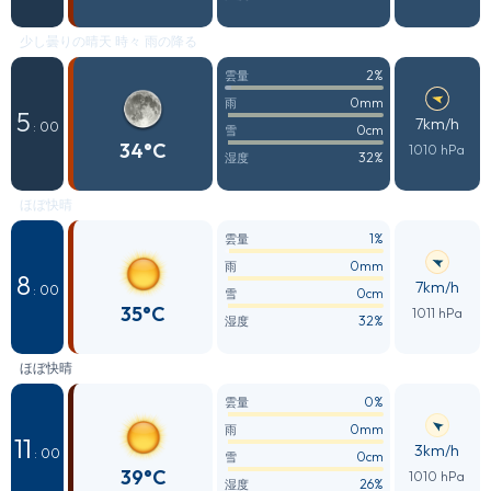
少し曇りの晴天 時々 雨の降る
2%
雲量
0mm
雨
5
7km/h
: 00
0cm
雪
34°C
1010 hPa
32%
湿度
ほぼ快晴
1%
雲量
0mm
雨
8
7km/h
: 00
0cm
雪
35°C
1011 hPa
32%
湿度
ほぼ快晴
0%
雲量
0mm
雨
11
3km/h
: 00
0cm
雪
39°C
1010 hPa
26%
湿度