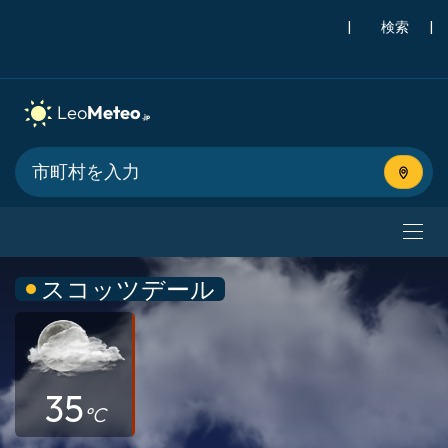
|
検索
|
現在地
スコッツデール
35
°C