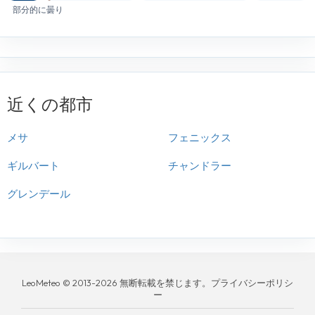
部分的に曇り
近くの都市
メサ
フェニックス
ギルバート
チャンドラー
グレンデール
LeoMeteo © 2013-2026 無断転載を禁じます。プライバシーポリシ
ー