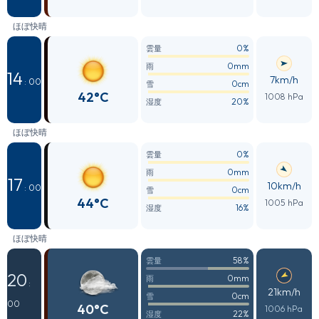
ほぼ快晴
0%
雲量
0mm
雨
14
7km/h
: 00
0cm
雪
42°C
1008 hPa
20%
湿度
ほぼ快晴
0%
雲量
0mm
雨
17
10km/h
: 00
0cm
雪
44°C
1005 hPa
16%
湿度
ほぼ快晴
58%
雲量
20
0mm
雨
:
21km/h
0cm
雪
00
40°C
1006 hPa
22%
湿度