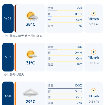
25%
雲量
<1mm
雨
18km/h
14.08
0cm
雪
38°C
1013 hPa
17%
湿度
少し曇りの晴天 時々 雨の降る
25%
雲量
0mm
雨
18km/h
15.08
0cm
雪
31°C
1015 hPa
28%
湿度
少し曇りの晴天
100%
雲量
0mm
雨
18km/h
16.08
0cm
雪
29°C
1013 hPa
22%
湿度