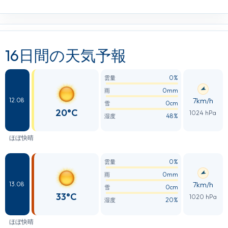
16日間の天気予報
0%
雲量
0mm
雨
7km/h
12.08
0cm
雪
20°C
1024 hPa
48%
湿度
ほぼ快晴
0%
雲量
0mm
雨
7km/h
13.08
0cm
雪
33°C
1020 hPa
20%
湿度
ほぼ快晴