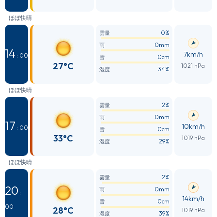
ほぼ快晴
0%
雲量
0mm
雨
14
7km/h
: 00
0cm
雪
27°C
1021 hPa
34%
湿度
ほぼ快晴
2%
雲量
0mm
雨
17
10km/h
: 00
0cm
雪
33°C
1019 hPa
29%
湿度
ほぼ快晴
2%
雲量
20
0mm
雨
:
14km/h
0cm
雪
00
28°C
1019 hPa
39%
湿度