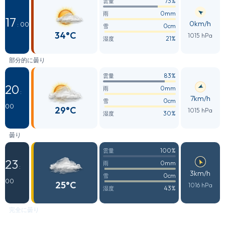
73%
雲量
0mm
雨
17
0km/h
: 00
0cm
雪
34°C
1015 hPa
21%
湿度
部分的に曇り
83%
雲量
20
0mm
雨
:
7km/h
0cm
雪
00
29°C
1015 hPa
30%
湿度
曇り
100%
雲量
23
0mm
雨
:
3km/h
0cm
雪
00
25°C
1016 hPa
43%
湿度
完全に曇り