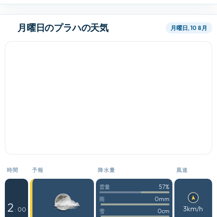
月曜日のプラハの天気
月曜日, 10 8月
時間
予報
降水量
風速
57%
雲量
0mm
雨
2
3km/h
: 00
0cm
雪