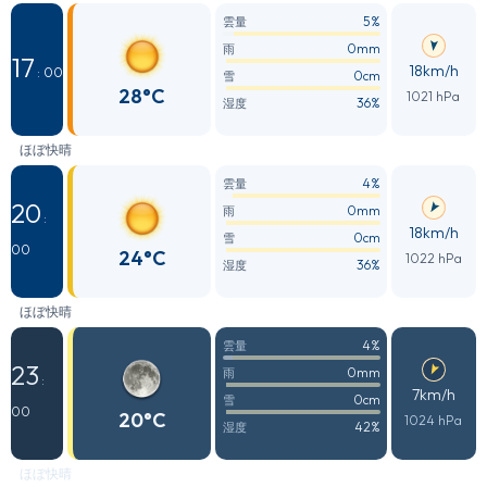
5%
雲量
0mm
雨
17
18km/h
: 00
0cm
雪
28°C
1021 hPa
36%
湿度
ほぼ快晴
4%
雲量
20
0mm
雨
:
18km/h
0cm
雪
00
24°C
1022 hPa
36%
湿度
ほぼ快晴
4%
雲量
23
0mm
雨
:
7km/h
0cm
雪
00
20°C
1024 hPa
42%
湿度
ほぼ快晴