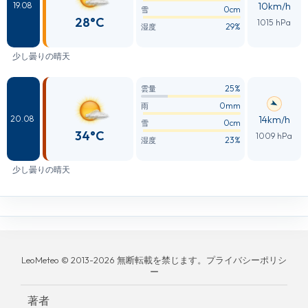
10km/h
19.08
0cm
雪
28°C
1015 hPa
29%
湿度
少し曇りの晴天
25%
雲量
0mm
雨
14km/h
20.08
0cm
雪
34°C
1009 hPa
23%
湿度
少し曇りの晴天
LeoMeteo © 2013-2026 無断転載を禁じます。プライバシーポリシ
ー
著者