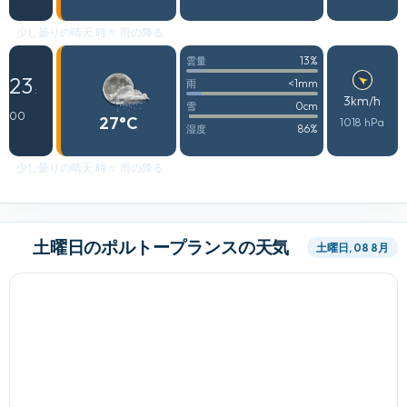
少し曇りの晴天 時々 雨の降る
13%
雲量
23
<1mm
雨
:
3km/h
0cm
雪
00
27°C
1018 hPa
86%
湿度
少し曇りの晴天 時々 雨の降る
土曜日のポルトープランスの天気
土曜日, 08 8月