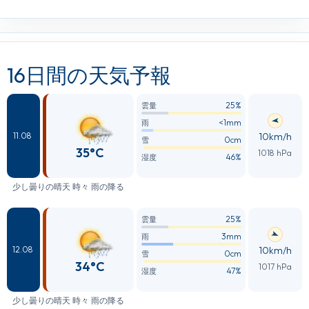
16日間の天気予報
25%
雲量
<1mm
雨
10km/h
11.08
0cm
雪
35°C
1018 hPa
46%
湿度
少し曇りの晴天 時々 雨の降る
25%
雲量
3mm
雨
10km/h
12.08
0cm
雪
34°C
1017 hPa
47%
湿度
少し曇りの晴天 時々 雨の降る