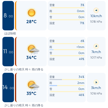
3%
雲量
0mm
雨
8
10km/h
: 00
0cm
雪
28°C
1018 hPa
71%
湿度
ほぼ快晴
6%
雲量
<1mm
雨
11
7km/h
: 00
0cm
雪
34°C
1017 hPa
49%
湿度
少し曇りの晴天 時々 雨の降る
34%
雲量
2mm
雨
14
3km/h
: 00
0cm
雪
35°C
1016 hPa
48%
湿度
少し曇りの晴天 時々 雨の降る