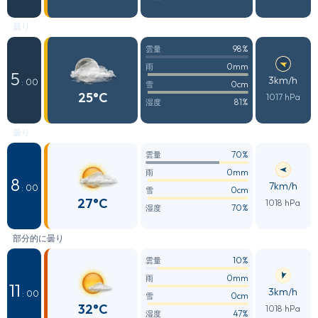
曇り
98%
雲量
0mm
雨
5
3km/h
: 00
0cm
雪
25°C
1017 hPa
81%
湿度
曇り
70%
雲量
0mm
雨
8
7km/h
: 00
0cm
雪
27°C
1018 hPa
70%
湿度
部分的に曇り
10%
雲量
0mm
雨
11
3km/h
: 00
0cm
雪
32°C
1018 hPa
47%
湿度