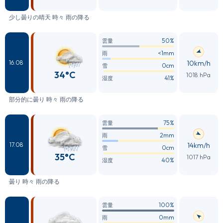
少し曇りの晴天 時々 雨の降る
50%
雲量
<1mm
雨
10km/h
16.08
0cm
雪
34°C
1018 hPa
41%
湿度
部分的に曇り 時々 雨の降る
75%
雲量
2mm
雨
14km/h
17.08
0cm
雪
35°C
1017 hPa
40%
湿度
曇り 時々 雨の降る
100%
雲量
0mm
雨