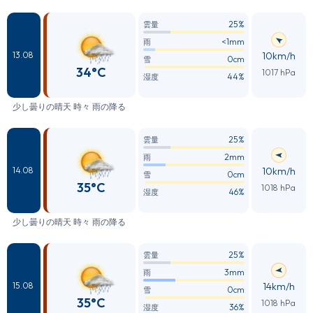
25%
雲量
<1mm
雨
10km/h
13.08
0cm
雪
34°C
1017 hPa
44%
湿度
少し曇りの晴天 時々 雨の降る
25%
雲量
2mm
雨
10km/h
14.08
0cm
雪
35°C
1018 hPa
46%
湿度
少し曇りの晴天 時々 雨の降る
25%
雲量
3mm
雨
14km/h
15.08
0cm
雪
35°C
1018 hPa
36%
湿度