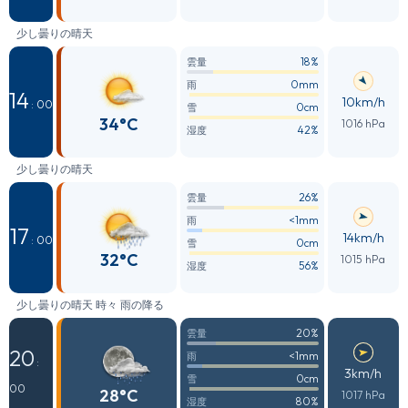
少し曇りの晴天
18%
雲量
0mm
雨
14
10km/h
: 00
0cm
雪
34°C
1016 hPa
42%
湿度
少し曇りの晴天
26%
雲量
<1mm
雨
17
14km/h
: 00
0cm
雪
32°C
1015 hPa
56%
湿度
少し曇りの晴天 時々 雨の降る
20%
雲量
20
<1mm
雨
:
3km/h
0cm
雪
00
28°C
1017 hPa
80%
湿度