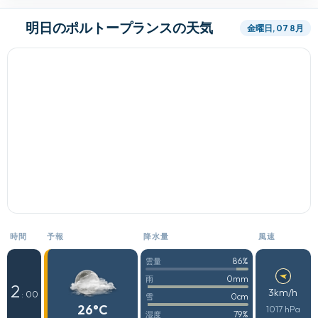
明日のポルトープランスの天気
金曜日, 07 8月
時間
予報
降水量
風速
86%
雲量
0mm
雨
2
3km/h
: 00
0cm
雪
26°C
1017 hPa
79%
湿度