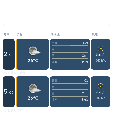
時間
予報
降水量
風速
47%
雲量
0mm
雨
2
3km/h
: 00
0cm
雪
26°C
1017 hPa
83%
湿度
少し曇りの晴天
6%
雲量
0mm
雨
5
7km/h
: 00
0cm
雪
26°C
1017 hPa
84%
湿度
少し曇りの晴天