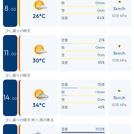
0mm
雨
8
3km/h
: 00
0cm
雪
26°C
1015 hPa
84%
湿度
少し曇りの晴天
21%
雲量
0mm
雨
11
3km/h
: 00
0cm
雪
30°C
1016 hPa
65%
湿度
少し曇りの晴天
35%
雲量
<1mm
雨
14
3km/h
: 00
0cm
雪
34°C
1015 hPa
46%
湿度
少し曇りの晴天 時々 雨の降る
100%
雲量