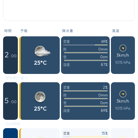
時間
予報
降水量
風速
69%
雲量
0mm
雨
2
3km/h
: 00
0cm
雪
25°C
1015 hPa
87%
湿度
部分的に曇り
2%
雲量
0mm
雨
5
3km/h
: 00
0cm
雪
25°C
1015 hPa
89%
湿度
ほぼ快晴
15%
雲量