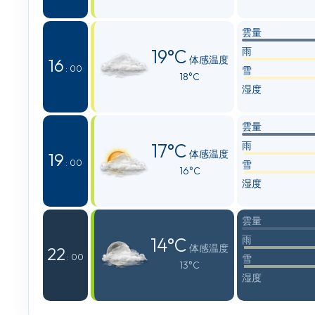
雲量
19°C
雨
体感温度
16
: 00
雪
18°C
湿度
雲量
17°C
雨
体感温度
19
: 00
雪
16°C
湿度
雲量
14°C
雨
体感温度
22
: 00
雪
13°C
湿度