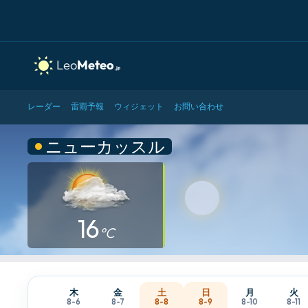
レーダー
雷雨予報
ウィジェット
お問い合わせ
ニューカッスル
16
°C
木
金
土
日
月
火
8-6
8-7
8-8
8-9
8-10
8-11