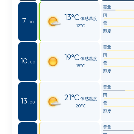
雲量
13°C
雨
体感温度
7
: 00
雪
12°C
湿度
雲量
19°C
雨
体感温度
10
: 00
雪
18°C
湿度
雲量
21°C
雨
体感温度
13
: 00
雪
20°C
湿度
雲量