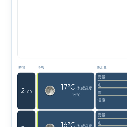
時間
予報
降水量
雲量
17°C
雨
体感温度
2
: 00
雪
16°C
湿度
雲量
16°C
雨
体感温度