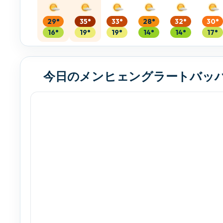
29°
35°
33°
28°
32°
30°
16°
19°
19°
14°
14°
17°
今日のメンヒェングラートバッ