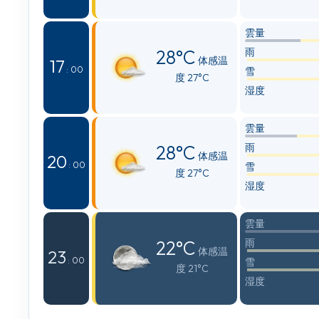
雲量
28°C
雨
体感温
17
: 00
雪
度 27°C
湿度
雲量
28°C
雨
体感温
20
: 00
雪
度 27°C
湿度
雲量
22°C
雨
体感温
23
: 00
雪
度 21°C
湿度