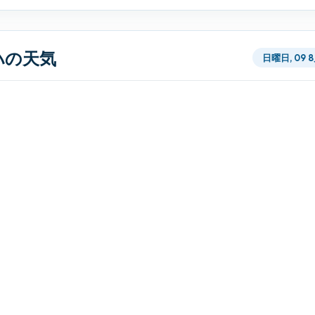
ハの天気
日曜日, 09 