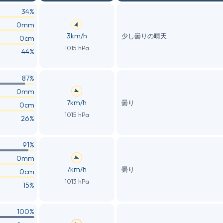
34%
0mm
3km/h
少し曇りの晴天
0cm
1015 hPa
44%
87%
0mm
7km/h
曇り
0cm
1015 hPa
26%
91%
0mm
7km/h
曇り
0cm
1013 hPa
15%
100%