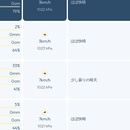
3km/h
ほぼ快晴
0cm
1022 hPa
79%
2%
0mm
3km/h
ほぼ快晴
0cm
1023 hPa
64%
33%
0mm
7km/h
少し曇りの晴天
0cm
1022 hPa
41%
5%
0mm
7km/h
ほぼ快晴
0cm
1021 hPa
44%