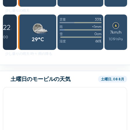
少し曇りの晴天
33%
雲量
22
<1mm
雨
:
7km/h
0cm
雪
00
29°C
1019 hPa
66%
湿度
少し曇りの晴天 時々 雨の降る
土曜日のモービルの天気
土曜日, 08 8月