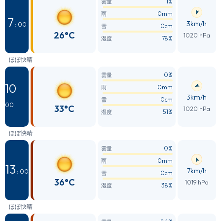
1%
雲量
0mm
雨
7
3km/h
: 00
0cm
雪
26°C
1020 hPa
78%
湿度
ほぼ快晴
0%
雲量
10
0mm
雨
:
3km/h
0cm
雪
00
33°C
1020 hPa
51%
湿度
ほぼ快晴
0%
雲量
0mm
雨
13
7km/h
: 00
0cm
雪
36°C
1019 hPa
38%
湿度
ほぼ快晴