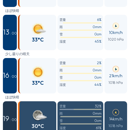
ほぼ快晴
6%
雲量
0mm
雨
13
10km/h
: 00
0cm
雪
33°C
1020 hPa
45%
湿度
少し曇りの晴天
2%
雲量
0mm
雨
16
21km/h
: 00
0cm
雪
33°C
1018 hPa
44%
湿度
ほぼ快晴
32%
雲量
0mm
雨
19
14km/h
: 00
0cm
雪
30°C
1018 hPa
61%
湿度