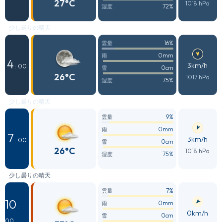
27°C
1018 hPa
72%
湿度
少し曇りの晴天
16%
雲量
0mm
雨
4
3km/h
: 00
0cm
雪
26°C
1017 hPa
75%
湿度
少し曇りの晴天
9%
雲量
0mm
雨
7
3km/h
: 00
0cm
雪
26°C
1018 hPa
75%
湿度
少し曇りの晴天
7%
雲量
10
0mm
雨
:
0km/h
0cm
雪
00