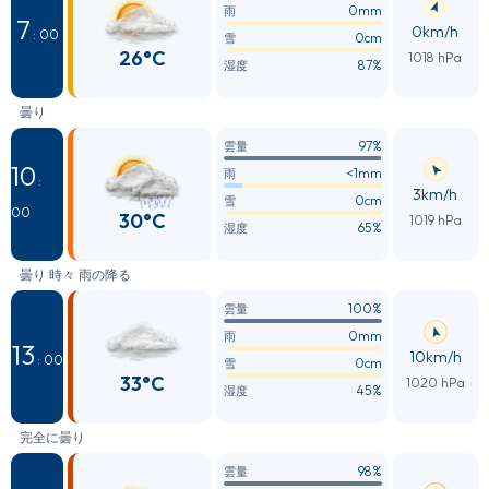
0mm
雨
7
0km/h
: 00
0cm
雪
26°C
1018 hPa
87%
湿度
曇り
97%
雲量
10
<1mm
雨
:
3km/h
0cm
雪
00
30°C
1019 hPa
65%
湿度
曇り 時々 雨の降る
100%
雲量
0mm
雨
13
10km/h
: 00
0cm
雪
33°C
1020 hPa
45%
湿度
完全に曇り
98%
雲量