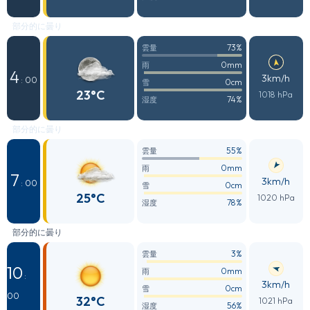
部分的に曇り
73%
雲量
0mm
雨
4
3km/h
: 00
0cm
雪
23°C
1018 hPa
74%
湿度
部分的に曇り
55%
雲量
0mm
雨
7
3km/h
: 00
0cm
雪
25°C
1020 hPa
78%
湿度
部分的に曇り
3%
雲量
10
0mm
雨
:
3km/h
0cm
雪
00
32°C
1021 hPa
56%
湿度