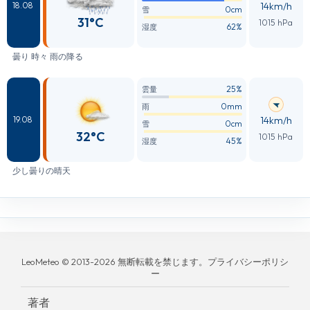
14km/h
18.08
0cm
雪
31°C
1015 hPa
62%
湿度
曇り 時々 雨の降る
25%
雲量
0mm
雨
14km/h
19.08
0cm
雪
32°C
1015 hPa
45%
湿度
少し曇りの晴天
LeoMeteo © 2013-2026 無断転載を禁じます。プライバシーポリシ
ー
著者