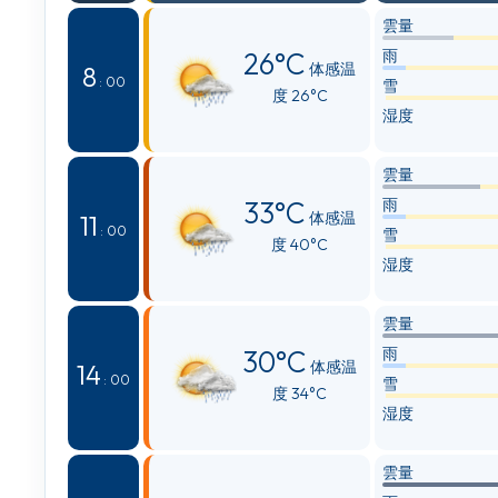
雲量
26°C
雨
体感温
8
: 00
雪
度 26°C
湿度
雲量
33°C
雨
体感温
11
: 00
雪
度 40°C
湿度
雲量
30°C
雨
体感温
14
: 00
雪
度 34°C
湿度
雲量