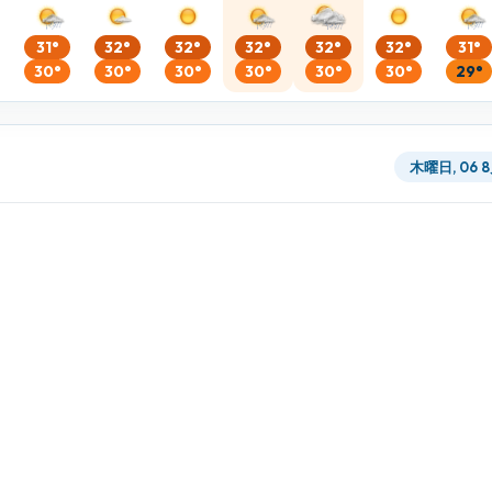
31°
32°
32°
32°
32°
32°
31°
30°
30°
30°
30°
30°
30°
29°
木曜日, 06 