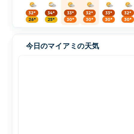
32°
34°
33°
32°
33°
32°
26°
25°
30°
30°
30°
30°
今日のマイアミの天気