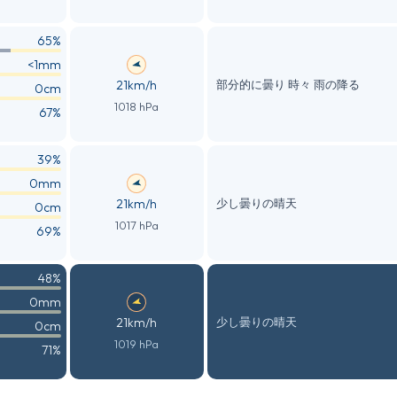
65%
<1mm
21km/h
部分的に曇り 時々 雨の降る
0cm
1018 hPa
67%
39%
0mm
21km/h
少し曇りの晴天
0cm
1017 hPa
69%
48%
0mm
21km/h
少し曇りの晴天
0cm
1019 hPa
71%