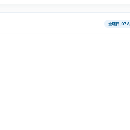
金曜日, 07 