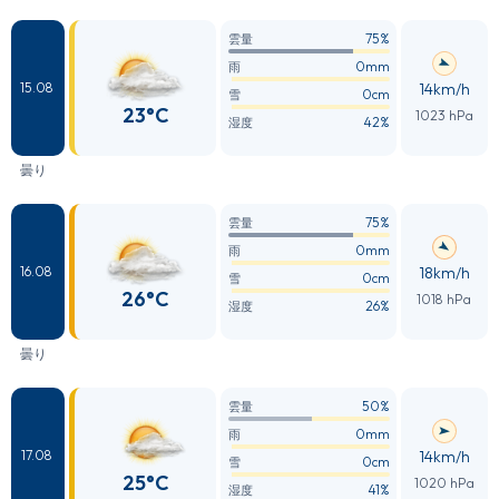
75%
雲量
0mm
雨
14km/h
15.08
0cm
雪
23°C
1023 hPa
42%
湿度
曇り
75%
雲量
0mm
雨
18km/h
16.08
0cm
雪
26°C
1018 hPa
26%
湿度
曇り
50%
雲量
0mm
雨
14km/h
17.08
0cm
雪
25°C
1020 hPa
41%
湿度