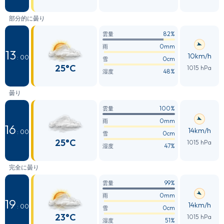
部分的に曇り
82%
雲量
0mm
雨
13
10km/h
: 00
0cm
雪
25°C
1015 hPa
48%
湿度
曇り
100%
雲量
0mm
雨
16
14km/h
: 00
0cm
雪
25°C
1015 hPa
47%
湿度
完全に曇り
99%
雲量
0mm
雨
19
14km/h
: 00
0cm
雪
23°C
1015 hPa
51%
湿度