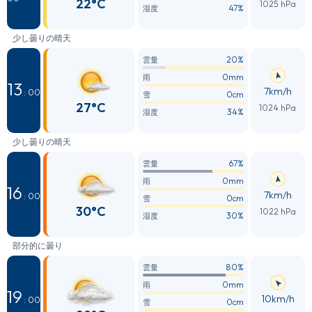
22°C
1025 hPa
47%
湿度
少し曇りの晴天
20%
雲量
0mm
雨
13
7km/h
: 00
0cm
雪
27°C
1024 hPa
34%
湿度
少し曇りの晴天
67%
雲量
0mm
雨
16
7km/h
: 00
0cm
雪
30°C
1022 hPa
30%
湿度
部分的に曇り
80%
雲量
0mm
雨
19
10km/h
: 00
0cm
雪