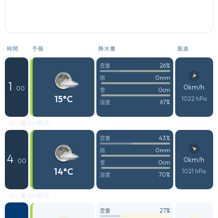
時間
予報
降水量
風速
26%
雲量
0mm
雨
1
0km/h
: 00
0cm
雪
15°C
1022 hPa
67%
湿度
少し曇りの晴天
43%
雲量
0mm
雨
4
0km/h
: 00
0cm
雪
14°C
1021 hPa
70%
湿度
少し曇りの晴天
27%
雲量