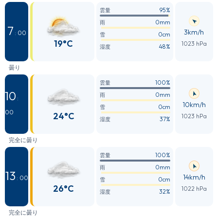
95%
雲量
0mm
雨
7
3km/h
: 00
0cm
雪
19°C
1023 hPa
48%
湿度
曇り
100%
雲量
10
0mm
雨
:
10km/h
0cm
雪
00
24°C
1023 hPa
37%
湿度
完全に曇り
100%
雲量
0mm
雨
13
14km/h
: 00
0cm
雪
26°C
1022 hPa
32%
湿度
完全に曇り