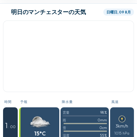
明日のマンチェスターの天気
日曜日, 09 8月
時間
予報
降水量
風速
98%
雲量
0mm
雨
1
3km/h
: 00
0cm
雪
15°C
1015 hPa
55%
湿度