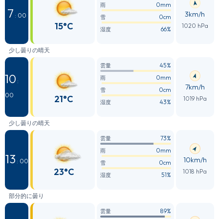
0mm
雨
7
3km/h
: 00
0cm
雪
15°C
1020 hPa
66%
湿度
少し曇りの晴天
45%
雲量
10
0mm
雨
:
7km/h
0cm
雪
00
21°C
1019 hPa
43%
湿度
少し曇りの晴天
73%
雲量
0mm
雨
13
10km/h
: 00
0cm
雪
23°C
1018 hPa
51%
湿度
部分的に曇り
89%
雲量