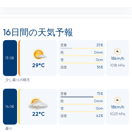
16日間の天気予報
25%
雲量
0mm
雨
18km/h
13.08
0cm
雪
29°C
1018 hPa
36%
湿度
少し曇りの晴天
75%
雲量
0mm
雨
18km/h
14.08
0cm
雪
22°C
1023 hPa
42%
湿度
曇り