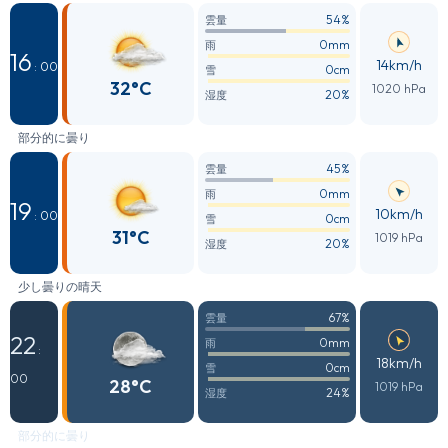
54%
雲量
0mm
雨
16
14km/h
: 00
0cm
雪
32°C
1020 hPa
20%
湿度
部分的に曇り
45%
雲量
0mm
雨
19
10km/h
: 00
0cm
雪
31°C
1019 hPa
20%
湿度
少し曇りの晴天
67%
雲量
22
0mm
雨
:
18km/h
0cm
雪
00
28°C
1019 hPa
24%
湿度
部分的に曇り