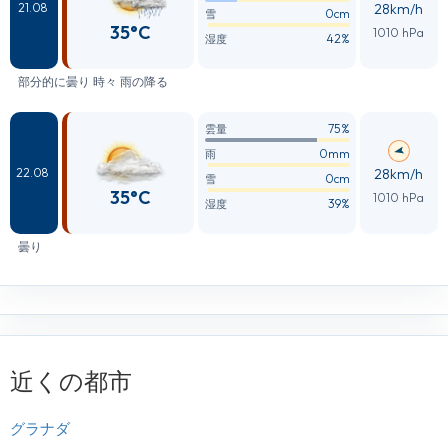
28km/h
21.08
0cm
雪
35°C
1010 hPa
42%
湿度
部分的に曇り 時々 雨の降る
75%
雲量
0mm
雨
28km/h
22.08
0cm
雪
35°C
1010 hPa
39%
湿度
曇り
近くの都市
グラナダ