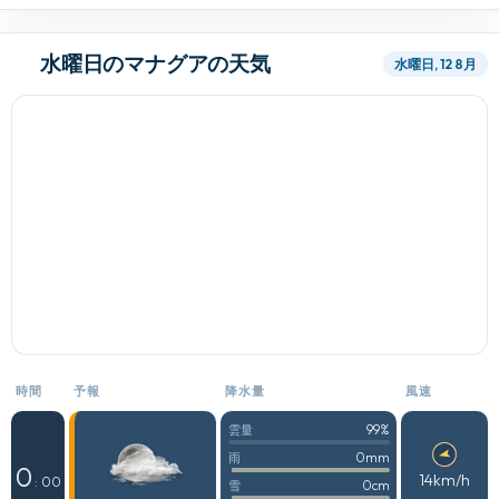
水曜日のマナグアの天気
水曜日, 12 8月
時間
予報
降水量
風速
99%
雲量
0mm
雨
0
14km/h
: 00
0cm
雪