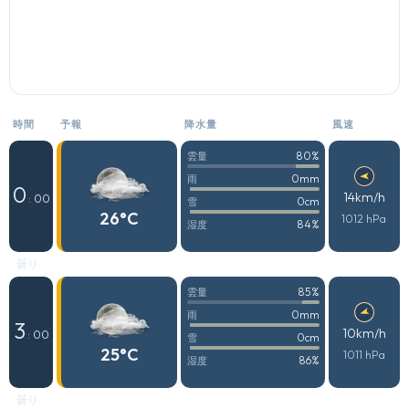
時間
予報
降水量
風速
80%
雲量
0mm
雨
0
14km/h
: 00
0cm
雪
26°C
1012 hPa
84%
湿度
曇り
85%
雲量
0mm
雨
3
10km/h
: 00
0cm
雪
25°C
1011 hPa
86%
湿度
曇り