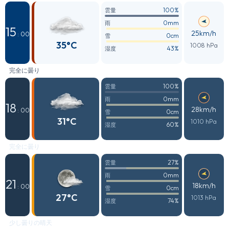
100%
雲量
0mm
雨
15
25km/h
: 00
0cm
雪
35°C
1008 hPa
43%
湿度
完全に曇り
100%
雲量
0mm
雨
18
28km/h
: 00
0cm
雪
31°C
1010 hPa
60%
湿度
完全に曇り
27%
雲量
0mm
雨
21
18km/h
: 00
0cm
雪
27°C
1013 hPa
74%
湿度
少し曇りの晴天