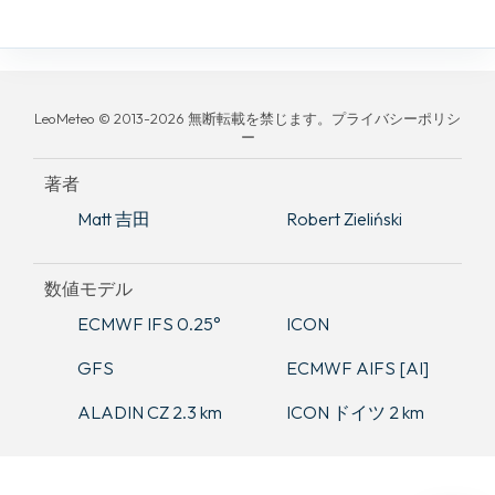
LeoMeteo © 2013-2026 無断転載を禁じます。プライバシーポリシ
ー
著者
Matt 吉田
Robert Zieliński
数値モデル
ECMWF IFS 0.25°
ICON
GFS
ECMWF AIFS [AI]
ALADIN CZ 2.3 km
ICON ドイツ 2 km