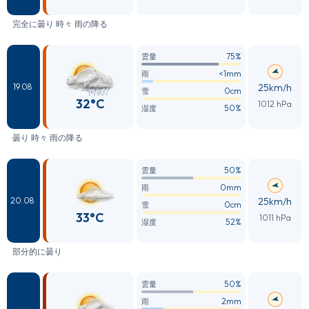
完全に曇り 時々 雨の降る
75%
雲量
<1mm
雨
25km/h
19.08
0cm
雪
32°C
1012 hPa
50%
湿度
曇り 時々 雨の降る
50%
雲量
0mm
雨
25km/h
20.08
0cm
雪
33°C
1011 hPa
52%
湿度
部分的に曇り
50%
雲量
2mm
雨