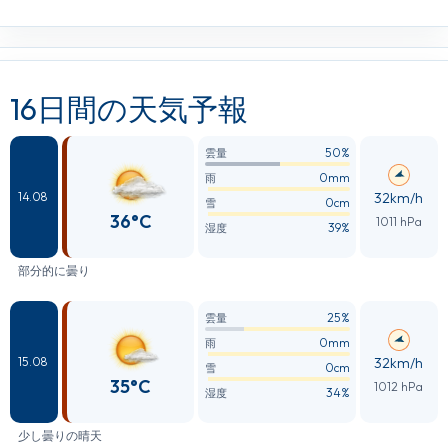
16日間の天気予報
50%
雲量
0mm
雨
32km/h
14.08
0cm
雪
36°C
1011 hPa
39%
湿度
部分的に曇り
25%
雲量
0mm
雨
32km/h
15.08
0cm
雪
35°C
1012 hPa
34%
湿度
少し曇りの晴天