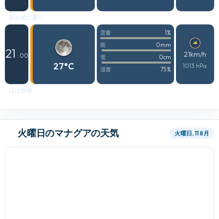
部分的に曇り
1%
雲量
0mm
雨
21
21km/h
: 00
0cm
雪
27°C
1013 hPa
75%
湿度
ほぼ快晴
火曜日のマナグアの天気
火曜日, 11 8月