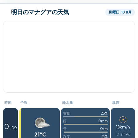
明日のマナグアの天気
月曜日, 10 8月
時間
予報
降水量
風速
23%
雲量
0mm
雨
0
18km/h
: 00
0cm
雪
21°C
1012 hPa
74%
湿度