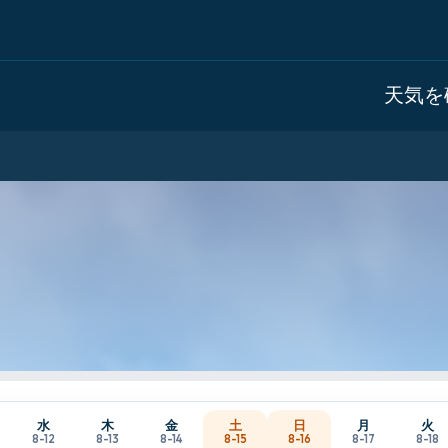
天気を
水
木
金
土
日
月
火
8-12
8-13
8-14
8-15
8-16
8-17
8-18