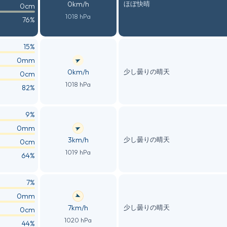
0km/h
ほぼ快晴
0cm
1018 hPa
76%
15%
0mm
0km/h
少し曇りの晴天
0cm
1018 hPa
82%
9%
0mm
3km/h
少し曇りの晴天
0cm
1019 hPa
64%
7%
0mm
7km/h
少し曇りの晴天
0cm
1020 hPa
44%