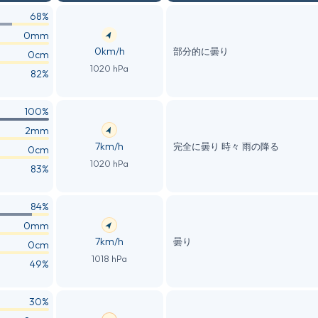
68%
0mm
0km/h
部分的に曇り
0cm
1020 hPa
82%
100%
2mm
7km/h
完全に曇り 時々 雨の降る
0cm
1020 hPa
83%
84%
0mm
7km/h
曇り
0cm
1018 hPa
49%
30%