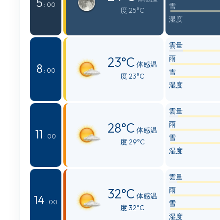
5
: 00
雪
度 25°C
湿度
雲量
23°C
雨
体感温
8
: 00
雪
度 23°C
湿度
雲量
28°C
雨
体感温
11
: 00
雪
度 29°C
湿度
雲量
32°C
雨
体感温
14
: 00
雪
度 32°C
湿度