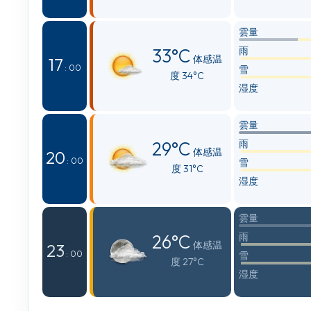
雲量
33°C
雨
体感温
17
: 00
雪
度 34°C
湿度
雲量
29°C
雨
体感温
20
: 00
雪
度 31°C
湿度
雲量
26°C
雨
体感温
23
: 00
雪
度 27°C
湿度