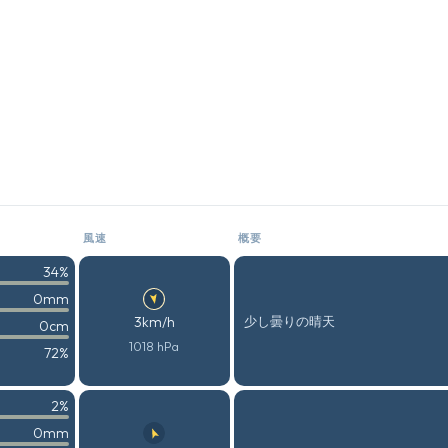
風速
概要
34%
0mm
3km/h
少し曇りの晴天
0cm
1018 hPa
72%
2%
0mm