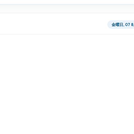
金曜日, 07 