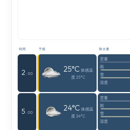
時間
予報
降水量
雲量
25°C
雨
体感温
2
: 00
雪
度 25°C
湿度
雲量
24°C
雨
体感温
5
: 00
雪
度 24°C
湿度