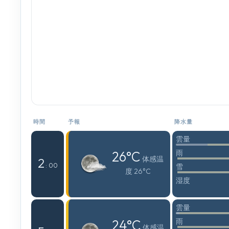
時間
予報
降水量
雲量
26°C
雨
体感温
2
: 00
雪
度 26°C
湿度
雲量
24°C
雨
体感温