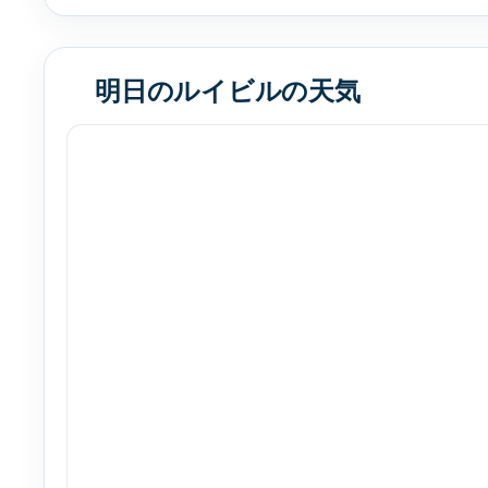
明日のルイビルの天気