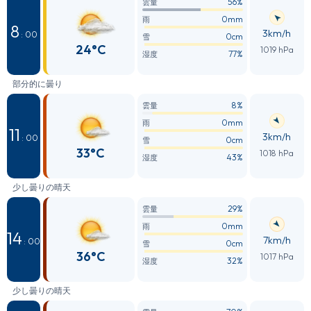
56%
雲量
0mm
雨
8
3km/h
: 00
0cm
雪
24°C
1019 hPa
77%
湿度
部分的に曇り
8%
雲量
0mm
雨
11
3km/h
: 00
0cm
雪
33°C
1018 hPa
43%
湿度
少し曇りの晴天
29%
雲量
0mm
雨
14
7km/h
: 00
0cm
雪
36°C
1017 hPa
32%
湿度
少し曇りの晴天