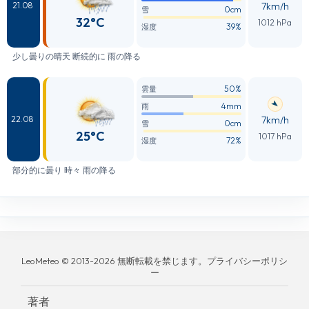
7km/h
21.08
0cm
雪
32°C
1012 hPa
39%
湿度
少し曇りの晴天 断続的に 雨の降る
50%
雲量
4mm
雨
7km/h
22.08
0cm
雪
25°C
1017 hPa
72%
湿度
部分的に曇り 時々 雨の降る
LeoMeteo © 2013-2026 無断転載を禁じます。プライバシーポリシ
ー
著者