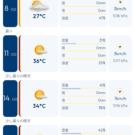
0mm
雨
8
3km/h
: 00
0cm
雪
27°C
1018 hPa
47%
湿度
曇り
31%
雲量
0mm
雨
11
3km/h
: 00
0cm
雪
36°C
1017 hPa
25%
湿度
少し曇りの晴天
41%
雲量
0mm
雨
14
7km/h
: 00
0cm
雪
34°C
1016 hPa
38%
湿度
少し曇りの晴天
42%
雲量