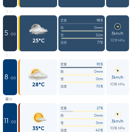
曇り
98%
雲量
0mm
雨
5
3km/h
: 00
0cm
雪
25°C
1019 hPa
77%
湿度
曇り
95%
雲量
0mm
雨
8
3km/h
: 00
0cm
雪
28°C
1018 hPa
70%
湿度
曇り
27%
雲量
0mm
雨
11
3km/h
: 00
0cm
雪
35°C
1018 hPa
40%
湿度