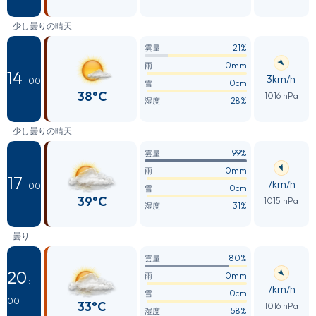
少し曇りの晴天
21%
雲量
0mm
雨
14
3km/h
: 00
0cm
雪
38°C
1016 hPa
28%
湿度
少し曇りの晴天
99%
雲量
0mm
雨
17
7km/h
: 00
0cm
雪
39°C
1015 hPa
31%
湿度
曇り
80%
雲量
20
0mm
雨
:
7km/h
0cm
雪
00
33°C
1016 hPa
58%
湿度