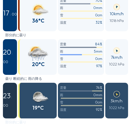
70%
雲量
0mm
雨
17
10km/h
: 00
0cm
雪
36°C
1016 hPa
32%
湿度
部分的に曇り
84%
雲量
20
5mm
雨
:
7km/h
0cm
雪
00
20°C
1022 hPa
97%
湿度
曇り 断続的に 雨の降る
74%
雲量
23
0mm
雨
:
3km/h
0cm
雪
00
19°C
1022 hPa
92%
湿度
部分的に曇り