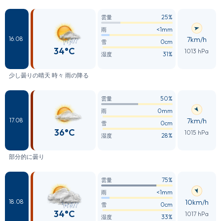
25%
雲量
<1mm
雨
7km/h
16.08
0cm
雪
34°C
1013 hPa
31%
湿度
少し曇りの晴天 時々 雨の降る
50%
雲量
0mm
雨
7km/h
17.08
0cm
雪
36°C
1015 hPa
28%
湿度
部分的に曇り
75%
雲量
<1mm
雨
10km/h
18.08
0cm
雪
34°C
1017 hPa
33%
湿度