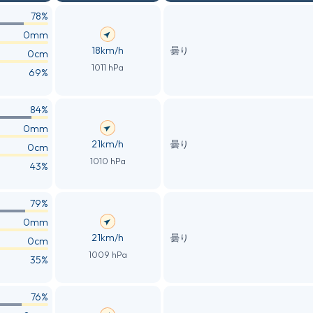
78%
0mm
18km/h
曇り
0cm
1011 hPa
69%
84%
0mm
21km/h
曇り
0cm
1010 hPa
43%
79%
0mm
21km/h
曇り
0cm
1009 hPa
35%
76%