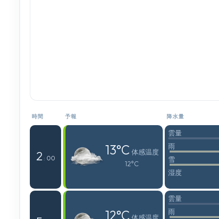
時間
予報
降水量
雲量
13°C
雨
体感温度
2
: 00
雪
12°C
湿度
雲量
12°C
雨
体感温度