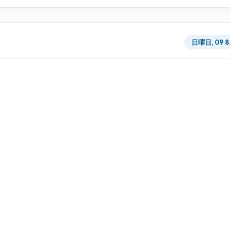
日曜日, 09 