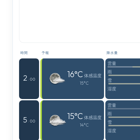
時間
予報
降水量
雲量
16°C
雨
体感温度
2
: 00
雪
15°C
湿度
雲量
15°C
雨
体感温度
5
: 00
雪
14°C
湿度