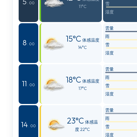
5
: 00
雪
11°C
湿度
雲量
15°C
雨
体感温度
8
: 00
雪
14°C
湿度
雲量
18°C
雨
体感温度
11
: 00
雪
17°C
湿度
雲量
23°C
雨
体感温
14
: 00
雪
度 22°C
湿度