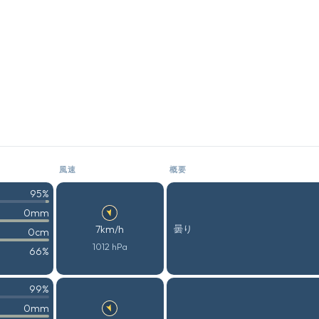
風速
概要
95%
0mm
7km/h
曇り
0cm
1012 hPa
66%
99%
0mm